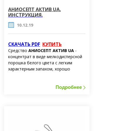
АНИОСЕПТ АКТИВ UA.
ИНСТРУКЦИЯ.
10.12.19
СКАЧАТЬ PDF
КУПИТЬ
Средство
АНИОСЕПТ АКТИВ UA
-
концентрат в виде мелкодисперсной
порошка белого цвета с легким
характерным запахом, хорошо
растворяется в воде. Средство не
имеет окислительных свойств.
Средство применяется в виде водных
Подробнее
рабочих растворов. Рабочий раствор
АНИОСЕПТ АКТИВ UA - бесцветная
прозрачная жидкость с легким
характерным запахом, рН 1,0%
рабочего раствора 8,0-11,0.