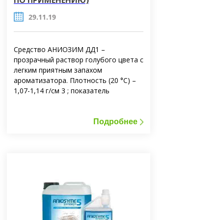
ПО ПРИМЕНЕНИЮ)
29.11.19
Средство АНИОЗИМ ДД1 –
прозрачный раствор голубого цвета с
легким приятным запахом
ароматизатора. Плотность (20 °С) –
1,07-1,14 г/см 3 ; показатель
преломления (20 °С) – 1,38-1,43;
значение рН концентрата (20 °С) –
5,7-6,3.
Подробнее
Средство хорошо смешивается с
водой. Величина рН рабочего
раствора с концентрацией 0,5%
составляет примерно 7,0. Средство
имеет отличные моющие свойства
благодаря синергичным действим
детергентов и комплекса ферментов.