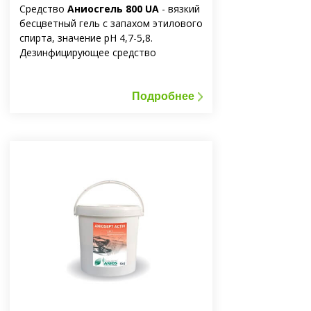
Средство
Аниосгель 800 UA
- вязкий
бесцветный гель с запахом этилового
спирта, значение рН 4,7-5,8.
Дезинфицирующее средство
Аниосгель 800 UA биологически
распадается, стабилен при
температуре от + 5 ° С до + 30 ° С.
Подробнее
Средство легковоспламеняющееся.