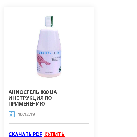
высокоэффективные моющие
свойства и низкое пенообразование.
АНИОЗИМ Синержи 5 удаляет
белковые, жировые загрязнения,
остатки крови с внешних и
внутренних поверхностей изделий
медицинского назначения.
АНИОСГЕЛЬ 800 UA
ИНСТРУКЦИЯ ПО
ПРИМЕНЕНИЮ
10.12.19
СКАЧАТЬ PDF
КУПИТЬ