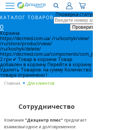
Проверка статуса заказа
КАТАЛОГ ТОВАРОВ
0
Корзина
https://dezmed.com.ua/
/ru/koshyk/view/
/ru/store/product/view/
/ru/koshyk/delete/
https://dezmed.com.ua/components/com_jshopping/files/i
2
грн
✔ Товар в корзине
Товар
добавлен в корзину
Перейти в корзину
Удалить
Товаров:
на сумму
Количество
товара ограничено !
Главная
.
Для клиентов
Сотрудничество
Компания
"Дезцентр плюс"
предлагает
взаимовыгодное и долговременное