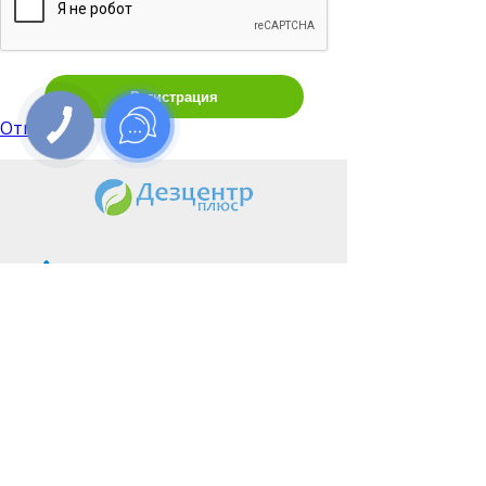
Регистрация
Отменить
+38(067)641-92-92
shop@dezmed.com.ua
г. Днепр пр.Слобожанский
29