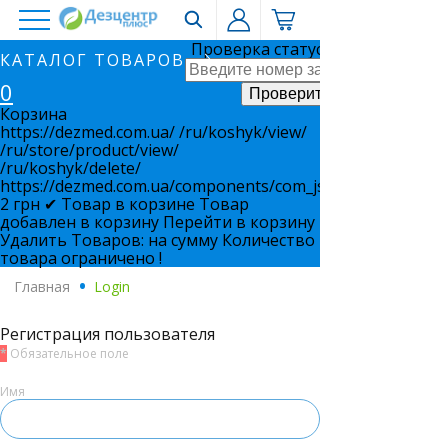
Проверка статуса заказа
КАТАЛОГ ТОВАРОВ
0
Корзина
https://dezmed.com.ua/
/ru/koshyk/view/
/ru/store/product/view/
/ru/koshyk/delete/
https://dezmed.com.ua/components/com_jshopping/files/i
2
грн
✔ Товар в корзине
Товар
добавлен в корзину
Перейти в корзину
Удалить
Товаров:
на сумму
Количество
товара ограничено !
Главная
.
Login
Регистрация пользователя
*
Обязательное поле
Имя