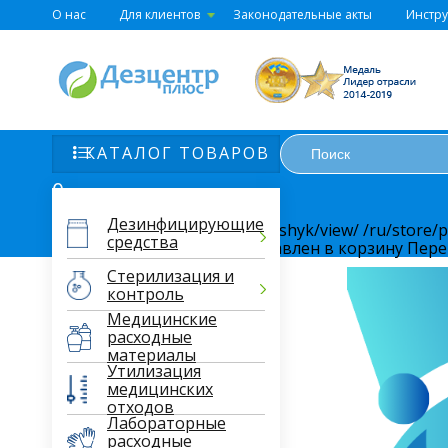
О нас
Для клиентов
Законодательные акты
Инстр
КАТАЛОГ ТОВАРОВ
0
Корзина
Дезинфицирующие
https://dezmed.com.ua/
/ru/koshyk/view/
/ru/store/
средства
Товар в корзине
Товар добавлен в корзину
Пере
Стерилизация и
контроль
Медицинские
расходные
материалы
Утилизация
медицинских
отходов
Лабораторные
расходные