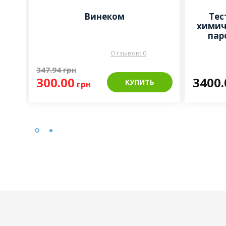
р
Винеком
Тес
химич
пар
Отзывов: 0
347.94
грн
300.00
3400.
КУПИТЬ
грн