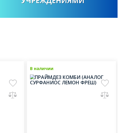
овинка
В наличии
Новинка
Нет 