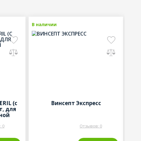
ванные
В наличии
Рекомендованные
В на
RIL (с
Винсепт Экспресс
Пр
т, для
р
ной
 0
Отзывов: 0