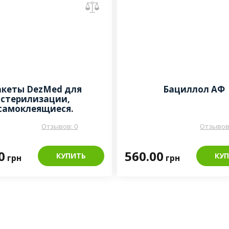
кеты DezMed для
Бациллол АФ
стерилизации,
самоклеящиеся.
Отзывов: 0
Отзывов:
0
560.00
КУПИТЬ
КУ
грн
грн