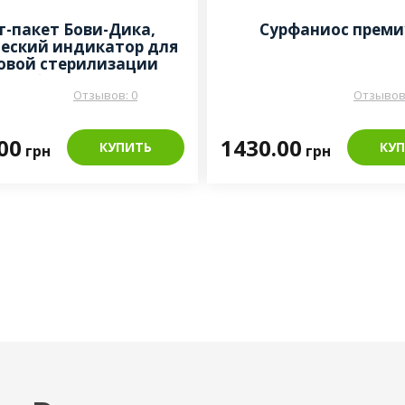
т-пакет Бови-Дика,
Сурфаниос прем
еский индикатор для
овой стерилизации
(134°C/3,5мин)
Отзывов: 0
Отзывов:
00
1430.00
КУПИТЬ
КУ
грн
грн