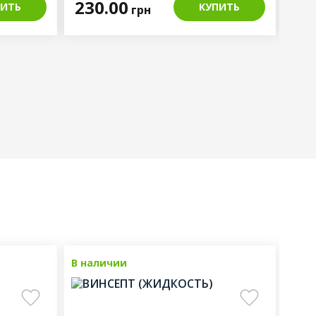
230.00
13
ПИТЬ
КУПИТЬ
грн
продаж
В наличии
Топ продаж
В на