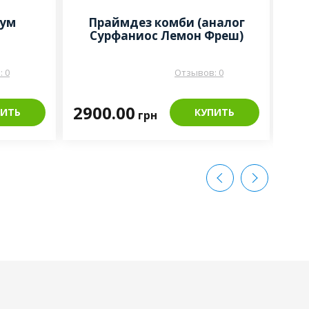
иум
Праймдез комби (аналог
Дез
Сурфаниос Лемон Фреш)
 0
Отзывов: 0
2900.00
45
ПИТЬ
КУПИТЬ
грн