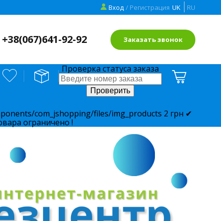
Вход
/ Регистрация
UK
RU
+38(
067)641-92-92
Заказать звонок
Проверка статуса заказа
ponents/com_jshopping/files/img_products
2
грн
✔
овара ограничено !