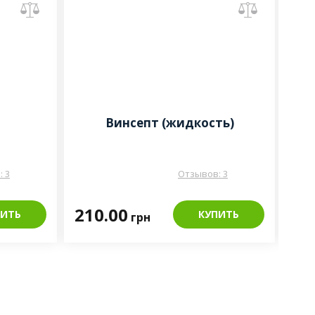
Винсепт (жидкость)
 3
Отзывов: 3
210.00
42
ПИТЬ
КУПИТЬ
грн