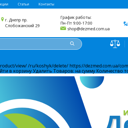
укции
Статьи
Контакты
График работы:
г. Днепр пр.
Пн-Пт 9:00-17:00
Слобожанский 29
shop@dezmed.com.ua
product/view/
/ru/koshyk/delete/
https://dezmed.com.ua/com
йти в корзину
Удалить
Товаров:
на сумму
Количество т