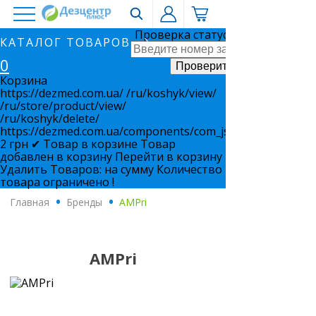
Проверка статуса заказа
КАТАЛОГ ТОВАРОВ
0
Корзина
https://dezmed.com.ua/
/ru/koshyk/view/
/ru/store/product/view/
/ru/koshyk/delete/
https://dezmed.com.ua/components/com_jshopping/files/i
2
грн
✔ Товар в корзине
Товар
добавлен в корзину
Перейти в корзину
Удалить
Товаров:
на сумму
Количество
товара ограничено !
Главная
.
Бренды
.
AMPri
AMPri