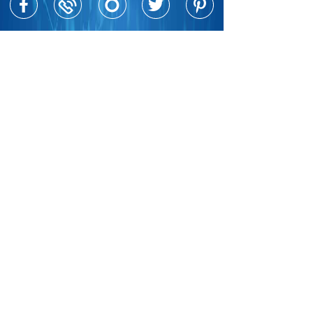
+38(067)641-92-92
shop@dezmed.com.ua
г. Днепр пр.Слобожанский
29
Возможность оплаты: