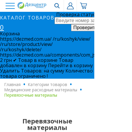
Проверка статуса заказа
КАТАЛОГ ТОВАРОВ
0
Корзина
https://dezmed.com.ua/
/ru/koshyk/view/
/ru/store/product/view/
/ru/koshyk/delete/
https://dezmed.com.ua/components/com_jshopping/files/i
2
грн
✔ Товар в корзине
Товар
добавлен в корзину
Перейти в корзину
Удалить
Товаров:
на сумму
Количество
товара ограничено !
Главная
.
Категории товаров
.
Медицинские расходные материалы
.
Перевязочные материалы
Перевязочные
материалы