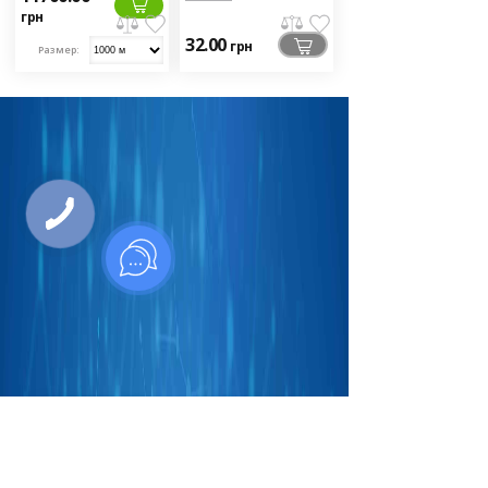
грн
32.00
грн
Размер:
Присоединиться к нам в соц.
сетях