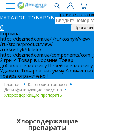
Проверка статуса заказа
КАТАЛОГ ТОВАРОВ
0
Корзина
https://dezmed.com.ua/
/ru/koshyk/view/
/ru/store/product/view/
/ru/koshyk/delete/
https://dezmed.com.ua/components/com_jshopping/files/i
2
грн
✔ Товар в корзине
Товар
добавлен в корзину
Перейти в корзину
Удалить
Товаров:
на сумму
Количество
товара ограничено !
Главная
.
Категории товаров
.
Дезинфицирующие средства
.
Хлорсодержащие препараты
Хлорсодержащие
препараты