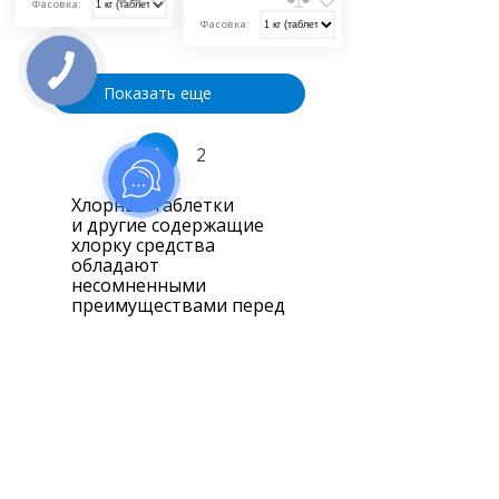
Фасовка:
Фасовка:
Показать еще
1
2
Хлорные таблетки
и другие содержащие
хлорку средства
обладают
несомненными
преимуществами перед
прочими
дезинцифицирующими
аналогами: они
достаточно дешевы
и эффективны.
А таблетированная
форма очень удобна
для хранения
и использования.