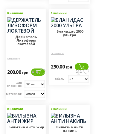
В наличии
В наличии
Бланидас 2000
ультра
Держатель
Лизоформ
локтевой
Отзывов: 0
Отзывов: 0
290.00
грн
200.00
грн
Объем:
Для
флаконов:
Материал:
В наличии
В наличии
Билызна анти жир
Билызна анти
накипь