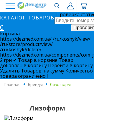
Проверка статуса заказа
КАТАЛОГ ТОВАРОВ
0
Корзина
https://dezmed.com.ua/
/ru/koshyk/view/
/ru/store/product/view/
/ru/koshyk/delete/
https://dezmed.com.ua/components/com_jshopping/files/i
2
грн
✔ Товар в корзине
Товар
добавлен в корзину
Перейти в корзину
Удалить
Товаров:
на сумму
Количество
товара ограничено !
Главная
.
Бренды
.
Лизоформ
Лизоформ