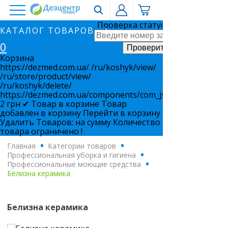
Проверка статуса заказа
КАТАЛОГ ТОВАРОВ
0
Корзина
https://dezmed.com.ua/
/ru/koshyk/view/
/ru/store/product/view/
/ru/koshyk/delete/
https://dezmed.com.ua/components/com_jshopping/files/i
2
грн
✔ Товар в корзине
Товар
добавлен в корзину
Перейти в корзину
Удалить
Товаров:
на сумму
Количество
товара ограничено !
Главная
.
Категории товаров
.
Профессиональная уборка и гигиена
.
Профессиональные моющие средства
.
Белизна керамика
Белизна керамика