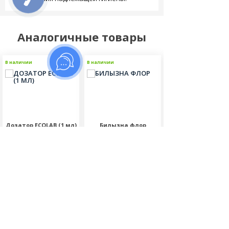
Аналогичные товары
В наличии
В наличии
В наличии
Дозатор ECOLAB (1 мл)
Билызна флор
Билызна
трубоочистител
Отзывов: 0
Отзывов: 0
Отзывов: 0
190.00
440.00
150.00
грн
грн
грн
Для
Объем:
Объем:
флаконов: