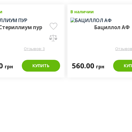
обоснованными реше
и
Новинка
В наличии
Топ 
в 2011 году был
компетенций, объ
Стериллиум пур
Бациллол АФ
инфекционного конт
Отзывов: 3
Отзывов:
00
560.00
КУПИТЬ
КУ
грн
грн