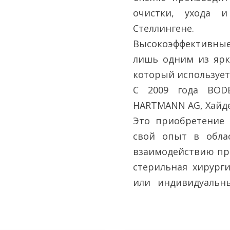
очистки, ухода 
Стеллингене.
Высокоэффективные
лишь одним из ярк
который используетс
С 2009 года BOD
HARTMANN AG, Хайд
Это приобретение
свой опыт в облас
взаимодействию пр
стерильная хирург
или индивидуальн
проверенными де
HARTMANN предлаг
инфекций из одного