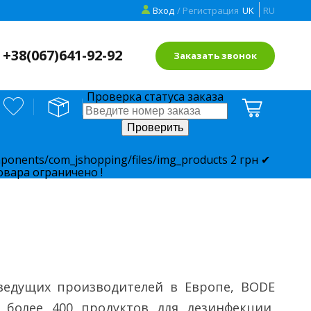
Вход
/ Регистрация
UK
RU
+38(
067)641-92-92
Заказать звонок
Проверка статуса заказа
ponents/com_jshopping/files/img_products
2
грн
✔
овара ограничено !
ведущих производителей в Европе, BODE
 более 400 продуктов для дезинфекции,