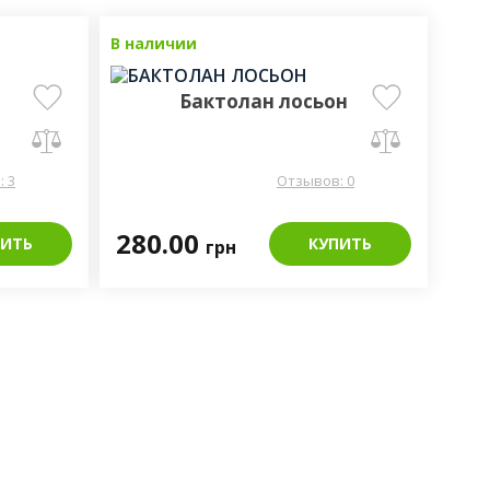
ниями - это всегда главное. На этом фоне
продаж
В наличии
 создан BODE SCIENCE CENTER, центр
единяющий науку и практику в области
Бактолан лосьон
роля.
 3
Отзывов: 0
280.00
ПИТЬ
КУПИТЬ
грн