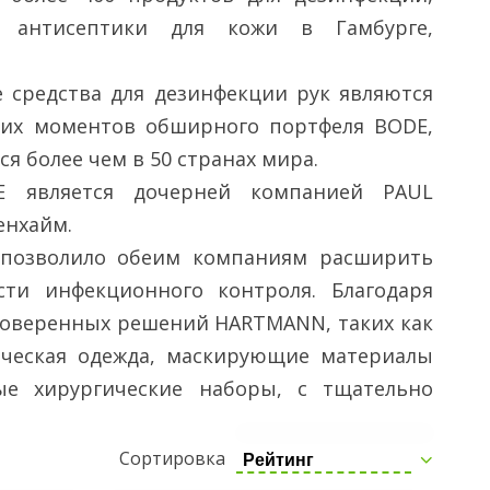
и антисептики для кожи в Гамбурге,
 средства для дезинфекции рук являются
их моментов обширного портфеля BODE,
я более чем в 50 странах мира.
E является дочерней компанией PAUL
енхайм.
 позволило обеим компаниям расширить
ти инфекционного контроля. Благодаря
оверенных решений HARTMANN, таких как
ическая одежда, маскирующие материалы
ые хирургические наборы, с тщательно
зинфицирующими средствами от BODE,
ает системные решения для защиты от
Сортировка
Рейтинг
 источника. Обеспечение клиента научно