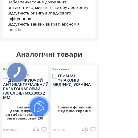
Забезпечує точне дозування
антисептика, миючого засобу або крему
Відсутність ризику випадкового
інфікування
Відсутність зайвих витрат, економія
коштів
Аналогічні товари
В наявності
В наявності
В наявності
Килимок
Тримач флаконів
Тримач настінн
дезінфікуючий
Медфікс, Україна
ECOLAB, сірий
антибактеріальний
багатошаровий (30
слоїв) 600х900х2 мм
Відгуків (0)
Відгуків (0)
Відгуків (0)