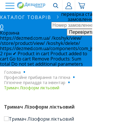
перевірка статусу
КАТАЛОГ ТОВАРІВ
замовлення
0
Корзина
https://dezmed.com.ua/
/koshyk/view/
/store/product/view/
/koshyk/delete/
https://dezmed.com.ua/components/com_jshopping/files/i
2
грн
✔ Product in cart
Product added to
cart
Go to cart
Remove
Products:
Sum
total
Do not set additional parameters
Головна
.
Професійне прибирання та гігієна
.
Гігієнічне приладдя та інвентар
.
Тримач Лізоформ ліктьовий
Тримач Лізоформ ліктьовий