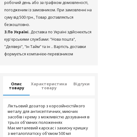
робочий день або за графіком домовленості,
погодженим із замовником. При замовленні на
суму від 500 грн., Товар доставляється
безкоштовно.
3.По Україні.
Доставка по Україні здійснюється
кур'єрськими службами: "Нова пошта",
"Делівері", "Ін Тайм" та ін .. Вартість доставки
формується компанією-перевізником
Опис
Характеристика
Відгуки
товару
товару
Ліктьовий дозатор з корозійностійкого
металу для антисептичних, миючих
засобів і крему з можливістю дозування в
трьох об'ємних положеннях
Має металевий карскас і захисну кришку
з металоплатіску об'ємом 500 мл