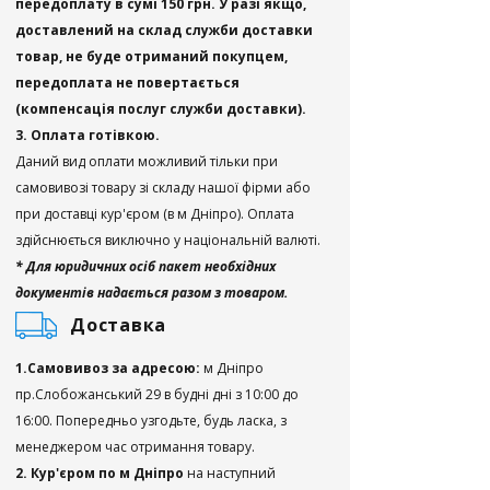
передоплату в сумі 150 грн. У разі якщо,
доставлений на склад служби доставки
товар, не буде отриманий покупцем,
передоплата не повертається
(компенсація послуг служби доставки).
3. Оплата готівкою.
Даний вид оплати можливий тільки при
самовивозі товару зі складу нашої фірми або
при доставці кур'єром (в м Дніпро). Оплата
здійснюється виключно у національній валюті.
* Для юридичних осіб пакет необхідних
документів надається разом з товаром.
Доставка
1.Самовивоз за адресою:
м Дніпро
пр.Слобожанський 29 в будні дні з 10:00 до
16:00. Попередньо узгодьте, будь ласка, з
менеджером час отримання товару.
2. Кур'єром по м Дніпро
на наступний