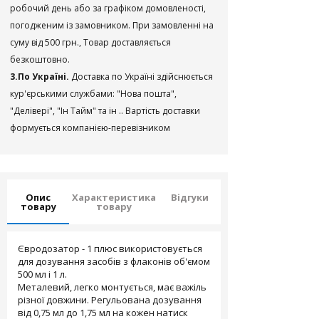
робочий день або за графіком домовленості,
погодженим із замовником. При замовленні на
суму від 500 грн., Товар доставляється
безкоштовно.
3.По Україні.
Доставка по Україні здійснюється
кур'єрськими службами: "Нова пошта",
"Делівері", "Ін Тайм" та ін .. Вартість доставки
формується компанією-перевізником
Опис
Характеристика
Відгуки
товару
товару
Євродозатор - 1 плюс використовується
для дозування засобів з флаконів об'ємом
500 мл і 1 л.
Металевий, легко монтується, має важіль
різної довжини. Регульована дозування
від 0,75 мл до 1,75 мл на кожен натиск