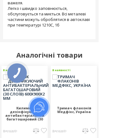
важеля.
Легко і швидко заповнюється,
обслуговується та миється. Всі металеві
частини можуть оброблятися в автоклаві
при температурі 1210С, 1б
Аналогічні товари
В наявності
В наявності
В наявності
Килимок
Тримач флаконів
Тримач настінн
дезінфікуючий
Медфікс, Україна
ECOLAB, сірий
антибактеріальний
багатошаровий (30
слоїв) 600х900х2 мм
Відгуків (0)
Відгуків (0)
Відгуків (0)