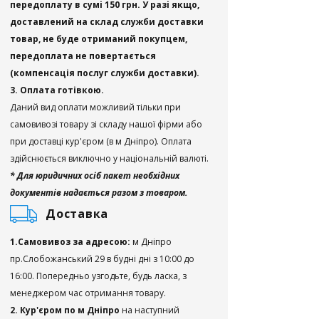
передоплату в сумі 150 грн. У разі якщо,
доставлений на склад служби доставки
товар, не буде отриманий покупцем,
передоплата не повертається
(компенсація послуг служби доставки).
3. Оплата готівкою.
Даний вид оплати можливий тільки при
самовивозі товару зі складу нашої фірми або
при доставці кур'єром (в м Дніпро). Оплата
здійснюється виключно у національній валюті.
* Для юридичних осіб пакет необхідних
документів надається разом з товаром.
Доставка
1.Самовивоз за адресою:
м Дніпро
пр.Слобожанський 29 в будні дні з 10:00 до
16:00. Попередньо узгодьте, будь ласка, з
менеджером час отримання товару.
2. Кур'єром по м Дніпро
на наступний