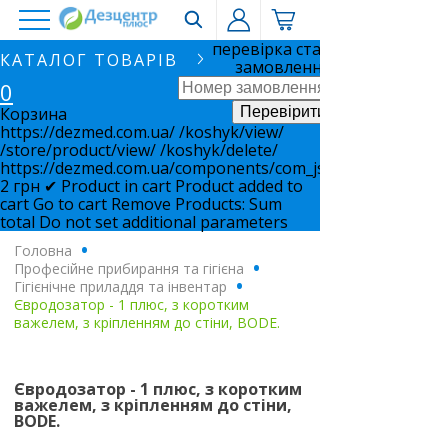
перевірка статусу
КАТАЛОГ ТОВАРІВ
замовлення
0
Корзина
https://dezmed.com.ua/
/koshyk/view/
/store/product/view/
/koshyk/delete/
https://dezmed.com.ua/components/com_jshopping/files/i
2
грн
✔ Product in cart
Product added to
cart
Go to cart
Remove
Products:
Sum
total
Do not set additional parameters
Головна
.
Професійне прибирання та гігієна
.
Гігієнічне приладдя та інвентар
.
Євродозатор - 1 плюс, з коротким
важелем, з кріпленням до стіни, BODE.
Євродозатор - 1 плюс, з коротким
важелем, з кріпленням до стіни,
BODE.