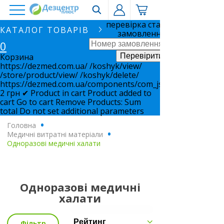
перевірка статусу
КАТАЛОГ ТОВАРІВ
замовлення
0
Корзина
https://dezmed.com.ua/
/koshyk/view/
/store/product/view/
/koshyk/delete/
https://dezmed.com.ua/components/com_jshopping/files/i
2
грн
✔ Product in cart
Product added to
cart
Go to cart
Remove
Products:
Sum
total
Do not set additional parameters
Головна
.
Медичні витратні матеріали
.
Одноразові медичні халати
Одноразові медичні
халати
Рейтинг
Фільтр