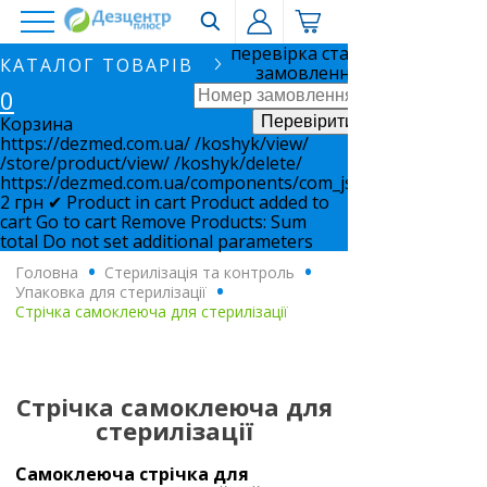
перевірка статусу
КАТАЛОГ ТОВАРІВ
замовлення
0
Корзина
https://dezmed.com.ua/
/koshyk/view/
/store/product/view/
/koshyk/delete/
https://dezmed.com.ua/components/com_jshopping/files/i
2
грн
✔ Product in cart
Product added to
cart
Go to cart
Remove
Products:
Sum
total
Do not set additional parameters
Головна
.
Стерилізація та контроль
.
Упаковка для стерилізації
.
Стрічка самоклеюча для стерилізації
Стрічка самоклеюча для
стерилізації
Самоклеюча стрічка для