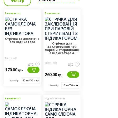
Фільтр
В наявності
В наявності
Стрічка самоклеюча
без індикатора
Стрічка для
заклеювання при
паровій стерилізації
з індикатором.
Відгуків (0)
Відгуків (0)
170.00
грн
260.00
грн
Розмір:
Розмір:
В наявності
під замовлення