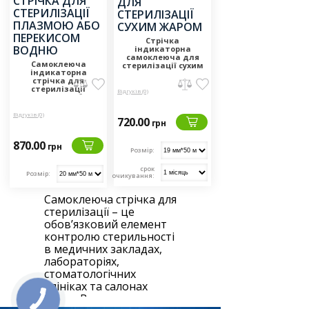
Стрічка
індикаторна
самоклеюча для
Самоклеюча
стерилізації сухим
індикаторна
жаром
стрічка для
стерилізації
Відгуків (0)
плазмою або
перекисом водню
Відгуків (0)
720.00
грн
870.00
грн
Розмір:
срок
Розмір:
очикування:
Самоклеюча стрічка для
стерилізації – це
обов’язковий елемент
контролю стерильності
в медичних закладах,
лабораторіях,
стоматологічних
клініках та салонах
краси. Вона дозволяє