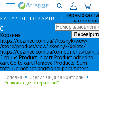
перевірка статусу
КАТАЛОГ ТОВАРІВ
замовлення
0
Корзина
https://dezmed.com.ua/
/koshyk/view/
/store/product/view/
/koshyk/delete/
https://dezmed.com.ua/components/com_jshopping/files/i
2
грн
✔ Product in cart
Product added to
cart
Go to cart
Remove
Products:
Sum
total
Do not set additional parameters
Головна
.
Стерилізація та контроль
.
Упаковка для стерилізації