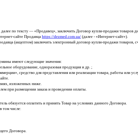
 далее по тексту — «Продавец», заключить Договор купли-продажи товаров ди
нтернет-сайте Продавца
https://dezmed.com.ua/
(далее - «Интернет-сайт»).
одавца (акцептом) заключить электронный договор купли-продажи товаров, сч
термины имеют следующие значения:
ельное оборудование, одноразовая продукция и др. ;
оммерции», средство для представления или реализации товара, работы или ус
айте.
виях, изложенных ниже.
елем при размещении заказа и проведении оплаты.
тель обязуется оплатить и принять Товар на условиях данного Договора.
в том числе:
ящего Договора.