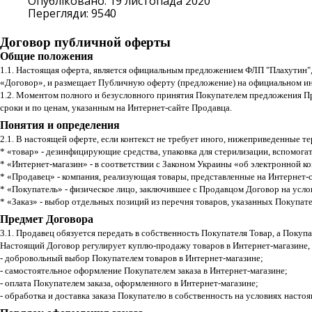
Опубліковано: 19 листопада 2020
Перегляди: 9540
Договор публичной оферты
Общие положения
1.1. Настоящая оферта, является официальным предложением ФЛП "Плахутин",
«Договор», и размещает Публичную оферту (предложение) на официальном и
1.2. Моментом полного и безусловного принятия Покупателем предложения Пр
сроки и по ценам, указанным на Интернет-сайте Продавца.
Понятия и определения
2.1. В настоящей оферте, если контекст не требует иного, нижеприведенные 
* «товар» - дезинфицирующие средства, упаковка для стерилизации, вспомогат
* «Интернет-магазин» - в соответствии с Законом Украины «об электронной к
* «Продавец» - компания, реализующая товары, представленные на Интернет-с
* «Покупатель» - физическое лицо, заключившее с Продавцом Договор на усло
* «Заказ» - выбор отдельных позиций из перечня товаров, указанных Покупат
Предмет Договора
3.1. Продавец обязуется передать в собственность Покупателя Товар, а Покупа
Настоящий Договор регулирует куплю-продажу товаров в Интернет-магазине, 
- добровольный выбор Покупателем товаров в Интернет-магазине;
- самостоятельное оформление Покупателем заказа в Интернет-магазине;
- оплата Покупателем заказа, оформленного в Интернет-магазине;
- обработка и доставка заказа Покупателю в собственность на условиях насто