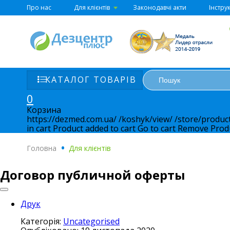
Про нас
Для клієнтів
Законодавчі акти
Інструк
КАТАЛОГ ТОВАРІВ
0
Корзина
https://dezmed.com.ua/
/koshyk/view/
/store/produc
in cart
Product added to cart
Go to cart
Remove
Prod
Головна
.
Для клієнтів
Договор публичной оферты
Друк
Категорія:
Uncategorised