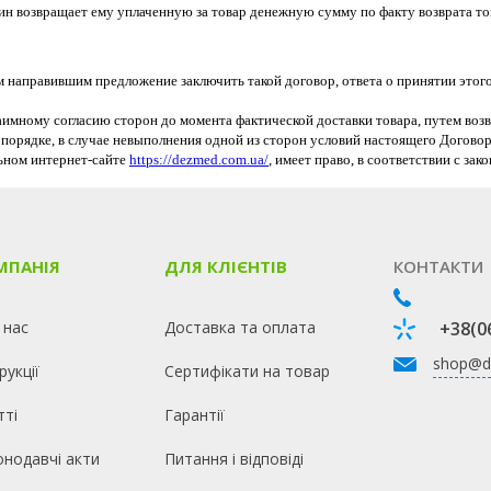
зин возвращает ему уплаченную за товар денежную сумму по факту возврата т
 направившим предложение заключить такой договор, ответа о принятии этого
заимному согласию сторон до момента фактической доставки товара, путем воз
 порядке, в случае невыполнения одной из сторон условий настоящего Догов
ьном интернет-сайте
https://dezmed.com.ua/
, имеет право, в соответствии с за
МПАНІЯ
ДЛЯ КЛІЄНТІВ
КОНТАКТИ
 нас
Доставка та оплата
+38(0
shop@d
рукції
Сертифікати на товар
тті
Гарантії
онодавчі акти
Питання і відповіді