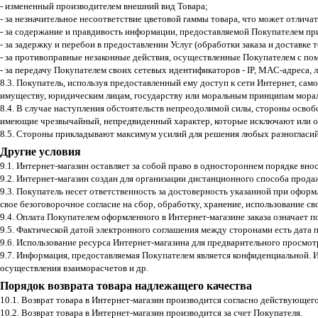
- измененный производителем внешний вид Товара;
- за незначительное несоответствие цветовой гаммы товара, что может отлич
- за содержание и правдивость информации, предоставляемой Покупателем пр
- за задержку и перебои в предоставлении Услуг (обработки заказа и доставке
- за противоправные незаконные действия, осуществленные Покупателем с по
- за передачу Покупателем своих сетевых идентификаторов - IP, MAC-адреса, 
8.3. Покупатель, используя предоставленный ему доступ к сети Интернет, само
имуществу, юридическим лицам, государству или моральным принципам мора
8.4. В случае наступления обстоятельств непреодолимой силы, стороны осво
имеющие чрезвычайный, непредвиденный характер, которые исключают или о
8.5. Стороны прикладывают максимум усилий для решения любых разногласий
Другие условия
9.1. Интернет-магазин оставляет за собой право в одностороннем порядке вн
9.2. Интернет-магазин создан для организации дистанционного способа прода
9.3. Покупатель несет ответственность за достоверность указанной при офор
свое безоговорочное согласие на сбор, обработку, хранение, использование 
9.4. Оплата Покупателем оформленного в Интернет-магазине заказа означает 
9.5. Фактической датой электронного соглашения между сторонами есть дата 
9.6. Использование ресурса Интернет-магазина для предварительного просмотр
9.7. Информация, предоставляемая Покупателем является конфиденциальной. 
осуществления взаиморасчетов и др.
Порядок возврата товара надлежащего качества
10.1. Возврат товара в Интернет-магазин производится согласно действующег
10.2. Возврат товара в Интернет-магазин производится за счет Покупателя.