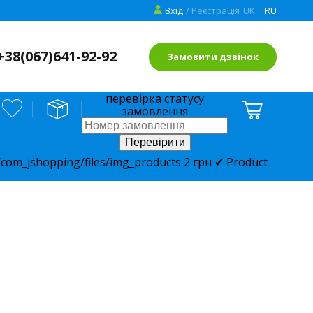
Вхід
/ Реєстрація
UK
RU
+38(
067)641-92-92
Замовити дзвінок
перевірка статусу
замовлення
com_jshopping/files/img_products
2
грн
✔ Product