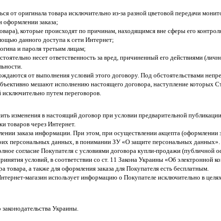
аться от оригинала товара исключительно из-за разной цветовой передачи мон
и оформлении заказа;
 товара), которые происходят по причинам, находящимся вне сферы его контрол
мощью данного доступа к сети Интернет;
логина и пароля третьим лицам;
стоятельно несет ответственность за вред, причиненный его действиями (лично
льности.
бождаются от выполнения условий этого договору. Под обстоятельствами неп
бъективно мешают исполнению настоящего договора, наступление которых Ст
 исключительно путем переговоров.
осить изменения в настоящий договор при условии предварительной публикации
жи товаров через Интернет.
млении заказа информации. При этом, при осуществлении акцепта (оформлении
своих персональных данных, в понимании ЗУ «О защите персональных данных».
полное согласие Покупателя с условиями договора купли-продажи (публичной 
принятия условий, в соответствии со ст. 11 Закона Украины «Об электронной 
а товара, а также для оформления заказа для Покупателя есть бесплатным.
Интернет-магазин использует информацию о Покупателе исключительно в целях
о законодательства Украины.