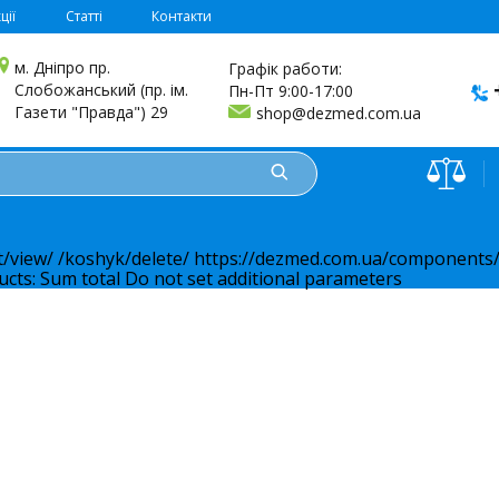
ції
Статті
Контакти
м. Дніпро пр.
Графік работи:
Слобожанський (пр. ім.
Пн-Пт 9:00-17:00
Газети "Правда") 29
shop@dezmed.com.ua
t/view/
/koshyk/delete/
https://dezmed.com.ua/components/
ucts:
Sum total
Do not set additional parameters