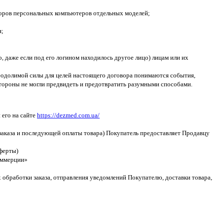
иторов персональных компьютеров отдельных моделей;
я;
, даже если под его логином находилось другое лицо) лицам или их
реодолимой силы для целей настоящего договора понимаются события,
ороны не могли предвидеть и предотвратить разумными способами.
 его на сайте
https://dezmed.com.ua/
 заказа и последующей оплаты товара) Покупатель предоставляет Продавцу
оферты)
коммерции»
 обработки заказа, отправления уведомлений Покупателю, доставки товара,