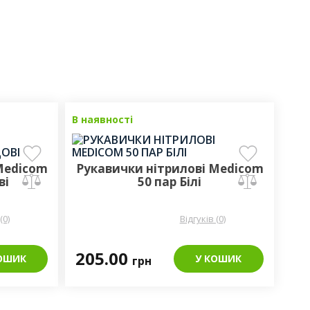
В наявності
Medicom
Рукавички нітрилові Medicom
ві
50 пар Білі
(0)
Відгуків (0)
205.00
ОШИК
У КОШИК
грн