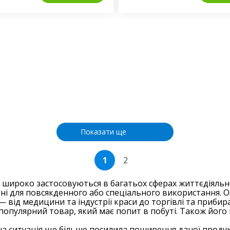
Показати ще
1
2
 широко застосовуються в багатьох сферах життєдіяльн
ні для повсякденного або спеціального використання. О
 від медицини та індустрії краси до торгівлі та приби
 популярний товар, який має попит в побуті. Також його
на ситуація ще більше посилила поширення даної продукц