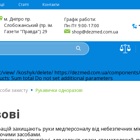
ції
Статті
Контакти
м. Дніпро пр.
Графік работи:
Слобожанський (пр. ім.
Пн-Пт 9:00-17:00
Газети "Правда") 29
shop@dezmed.com.ua
t/view/
/koshyk/delete/
https://dezmed.com.ua/components/
ucts:
Sum total
Do not set additional parameters
соби захисту
.
Рукавички одноразові
ові
ерацій захищають руки медперсоналу від небезпечних м
уючими засобами.