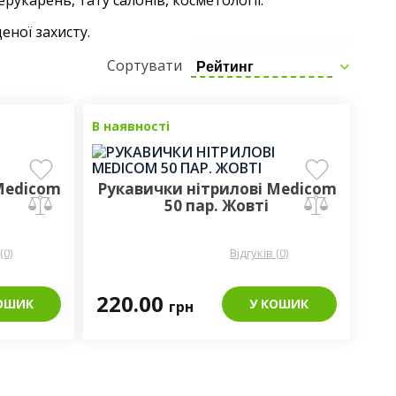
рукарень, тату салонів, косметології.
еної захисту.
Сортувати
Рейтинг
В наявності
Medicom
Рукавички нітрилові Medicom
50 пар. Жовті
(0)
Відгуків (0)
220.00
ОШИК
У КОШИК
грн