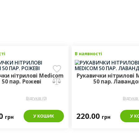
сті
В наявності
чки нітрилові Medicom
Рукавички нітрилові 
50 пар. Рожеві
50 пар. Лавандо
Відгуків (0)
Відгуків 
00
220.00
У КОШИК
У К
грн
грн