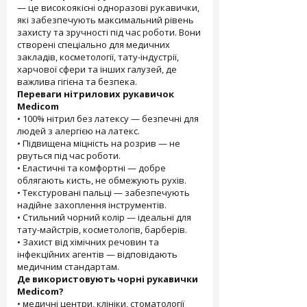
— це високоякісні одноразові рукавички,
які забезпечують максимальний рівень
захисту та зручності під час роботи. Вони
створені спеціально для медичних
закладів, косметології, тату-індустрії,
харчової сфери та інших галузей, де
важлива гігієна та безпека.
Переваги нітрилових рукавичок
Medicom
• 100% нітрил без латексу — безпечні для
людей з алергією на латекс.
• Підвищена міцність на розрив — не
рвуться під час роботи.
• Еластичні та комфортні — добре
облягають кисть, не обмежують рухів.
• Текстуровані пальці — забезпечують
надійне захоплення інструментів.
• Стильний чорний колір — ідеальні для
тату-майстрів, косметологів, барберів.
• Захист від хімічних речовин та
інфекційних агентів — відповідають
медичним стандартам.
Де використовують чорні рукавички
Medicom?
• медичні центри, клініки, стоматології