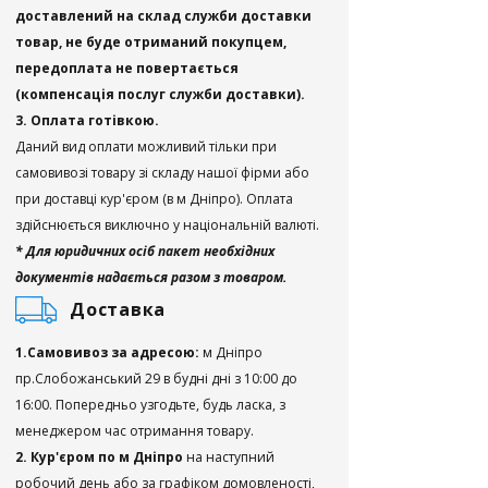
доставлений на склад служби доставки
товар, не буде отриманий покупцем,
передоплата не повертається
(компенсація послуг служби доставки).
3. Оплата готівкою.
Даний вид оплати можливий тільки при
самовивозі товару зі складу нашої фірми або
при доставці кур'єром (в м Дніпро). Оплата
здійснюється виключно у національній валюті.
* Для юридичних осіб пакет необхідних
документів надається разом з товаром.
Доставка
1.Самовивоз за адресою:
м Дніпро
пр.Слобожанський 29 в будні дні з 10:00 до
16:00. Попередньо узгодьте, будь ласка, з
менеджером час отримання товару.
2. Кур'єром по м Дніпро
на наступний
робочий день або за графіком домовленості,