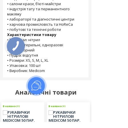
• салони краси, б’юті-майстри
• індустрія тату та перманентного
макіяжу
• лабораторії та діагностичні центри
• харчова промисловість та HoReCa
• побутові та технічні роботи
Характеристики товару
• Матеріал: нітрил
• Тип: нестерильні, одноразові
• Колір: чорний
• Пудра: відсутня
• Розміри: XS, S, M, L, XL
• Упаковка: 100 шт
• Виробник: Medicom
Аналогічні товари
В наявності
В наявності
В наявності