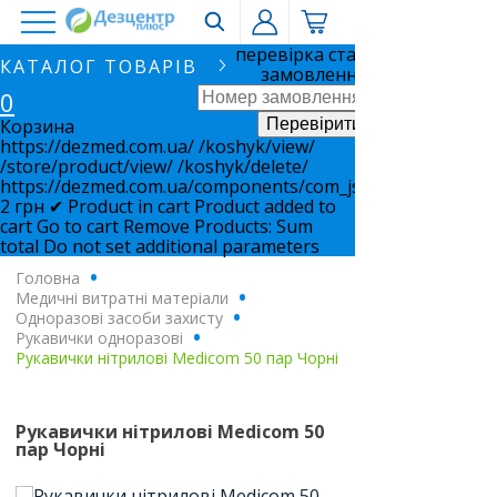
перевірка статусу
КАТАЛОГ ТОВАРІВ
замовлення
0
Корзина
https://dezmed.com.ua/
/koshyk/view/
/store/product/view/
/koshyk/delete/
https://dezmed.com.ua/components/com_jshopping/files/i
2
грн
✔ Product in cart
Product added to
cart
Go to cart
Remove
Products:
Sum
total
Do not set additional parameters
Головна
.
Медичні витратні матеріали
.
Одноразові засоби захисту
.
Рукавички одноразові
.
Рукавички нітрилові Medicom 50 пар Чорні
Рукавички нітрилові Medicom 50
пар Чорні