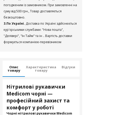
погодженим із замовником. При замовленні на
суму від 500 грн., Товар доставляється
безкоштовно.
3.По Україні.
Доставка по Україні здійснюється
кур'єрськими службами: "Нова пошта",
"Делівері", "Ін Тайм" та ін .. Вартість доставки
формується компанією-перевізником
Опис
Характеристика
Відгуки
товару
товару
Нітрилові рукавички
Medicom чорні —
професійний захист та
комфорт у роботі
Чорні нітрилові рукавички Medicom