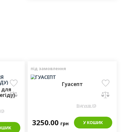
під замовлення
Гуасепт
 для
егіду)
Відгуків (0)
(0)
3250.00
У КОШИК
грн
ОШИК