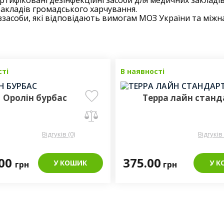
тифіковані дезінфекційні засоби для медичних закладів,
закладів громадського харчування.
ззасоби, які відповідають вимогам МОЗ України та між
сті
В наявності
Оролін бурбас
Терра лайн станд
Відгуків (0)
Відгуків 
.00
375.00
У КОШИК
У К
грн
грн