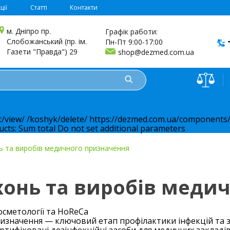
ції
Статті
Контакти
м. Дніпро пр.
Графік работи:
Слобожанський (пр. ім.
Пн-Пт 9:00-17:00
Газети "Правда") 29
shop@dezmed.com.ua
t/view/
/koshyk/delete/
https://dezmed.com.ua/components/
ucts:
Sum total
Do not set additional parameters
ь та виробів медичного призначення
хонь та виробів меди
осметології та HoReCa
значення — ключовий етап профілактики інфекцій та за