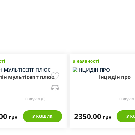
сті
В наявності
лін мультісепт плюс
Інцидін про
Відгуків (0)
Відгуків 
.00
2350.00
У КОШИК
У К
грн
грн