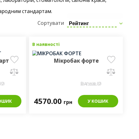
 лабораторій, стоматологій, салонів краси,
народним стандартам.
Сортувати
Рейтинг
В наявності
арт
Мікробак форте
(0)
Відгуків (0)
4570.00
ОШИК
У КОШИК
грн