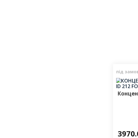
під замо
Концент
3970