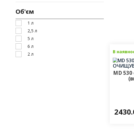
Об'єм
1 л
2,5 л
5 л
6 л
В наявно
2 л
MD 530
(
2430