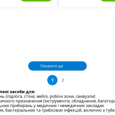
Показати ще
1
2
лені засоби для:
ь (підлога, стіни, меблі, робочі зони, санвузли)
ичного призначення (інструменти, обладнання, багатора
льних прибирань у медичних і немедичних закладах
их, бактеріальних та грибкових інфекцій, включно з туб