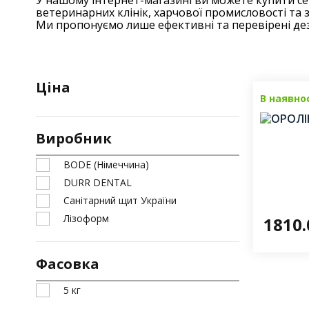
У нашому інтернет-магазині ви можете купити сер
ветеринарних клінік, харчової промисловості та 
Ми пропонуємо лише ефективні та перевірені де
Ціна
В наявно
Виробник
BODE (Німеччина)
DURR DENTAL
Санітарний щит України
Лізоформ
1810
Фасовка
5 кг