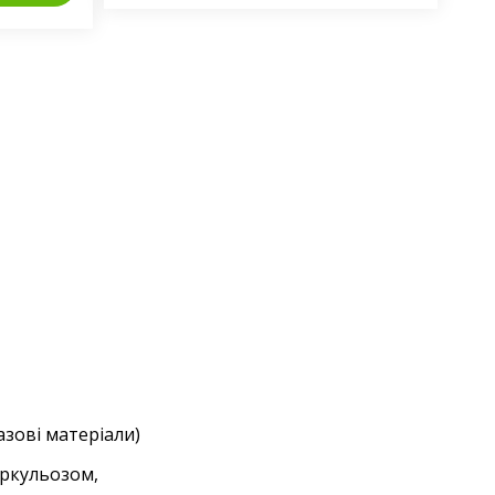
зові матеріали)
еркульозом,