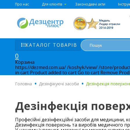
Про нас
Для клієнтів
Законодавчі акти
Інструк
КАТАЛОГ ТОВАРІВ
0
Корзина
https://dezmed.com.ua/
/koshyk/view/
/store/produc
in cart
Product added to cart
Go to cart
Remove
Prod
Головна
.
Дезінфікуючі засоби
.
Дезінфекція поверхон
Дезінфекція повер
Професійні дезінфекційні засоби для медицини, к
Дезинфекція поверхонь та виробів медичного при