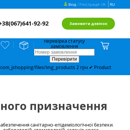
Вхід
/ Реєстрація
UK
RU
+38(
067)641-92-92
Замовити дзвінок
перевірка статусу
замовлення
com_jshopping/files/img_products
2
грн
✔ Product
чного призначення
безпечення санітарно-епідеміологічної безпеки.