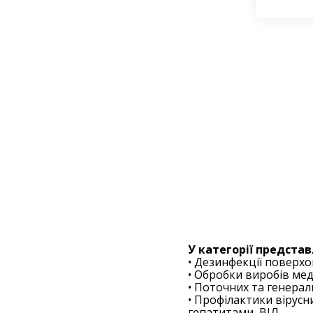
У категорії представ
• Дезинфекції поверхон
• Обробки виробів мед
• Поточних та генера
• Профілактики вірусн
гепатитами, ВІЛ