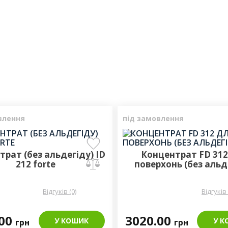
влення
під замовлення
рат (без альдегіду) ID
Концентрат FD 312
212 forte
поверхонь (без альд
Відгуків (0)
Відгуків 
.00
3020.00
У КОШИК
У К
грн
грн