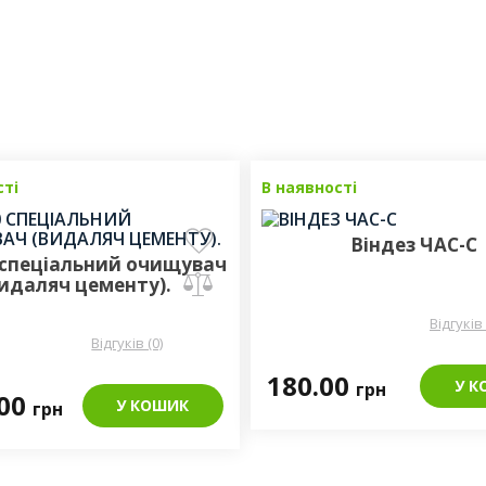
сті
В наявності
Віндез ЧАС-С
 спеціальний очищувач
видаляч цементу).
Відгуків 
Відгуків (0)
180.00
У К
грн
.00
У КОШИК
грн