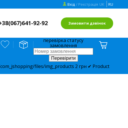
Вхід
/ Реєстрація
UK
RU
+38(
067)641-92-92
Замовити дзвінок
перевірка статусу
замовлення
com_jshopping/files/img_products
2
грн
✔ Product