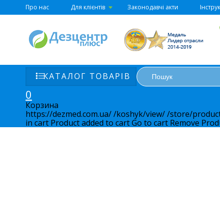
Про нас
Для клієнтів
Законодавчі акти
Інструк
КАТАЛОГ ТОВАРІВ
0
Корзина
https://dezmed.com.ua/
/koshyk/view/
/store/produc
in cart
Product added to cart
Go to cart
Remove
Prod