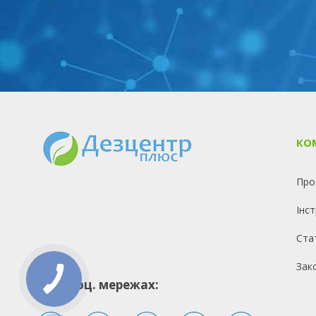
КО
Про
Інст
Ста
Зак
Ми в соц. мережах: