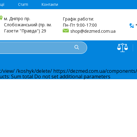
ції
Статті
Контакти
м. Дніпро пр.
Графік работи:
Слобожанський (пр. ім.
Пн-Пт 9:00-17:00
Газети "Правда") 29
shop@dezmed.com.ua
t/view/
/koshyk/delete/
https://dezmed.com.ua/components/
ucts:
Sum total
Do not set additional parameters