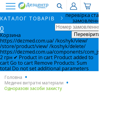
перевірка статусу
КАТАЛОГ ТОВАРІВ
замовлення
0
Корзина
https://dezmed.com.ua/
/koshyk/view/
/store/product/view/
/koshyk/delete/
https://dezmed.com.ua/components/com_jshopping/files/i
2
грн
✔ Product in cart
Product added to
cart
Go to cart
Remove
Products:
Sum
total
Do not set additional parameters
Головна
.
Медичні витратні матеріали
.
Одноразові засоби захисту