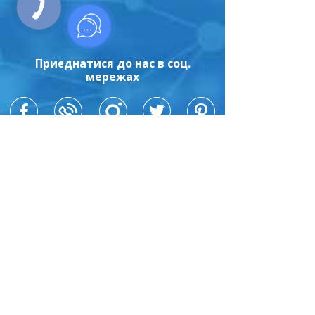
Приєднатися до нас в соц.
мережах
+38(067)641-92-92
shop@dezmed.com.ua
м. Дніпро
пр.Слобожанський 29