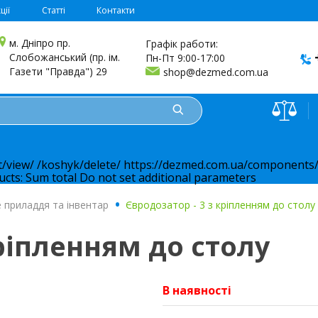
ції
Статті
Контакти
м. Дніпро пр.
Графік работи:
Слобожанський (пр. ім.
Пн-Пт 9:00-17:00
Газети "Правда") 29
shop@dezmed.com.ua
t/view/
/koshyk/delete/
https://dezmed.com.ua/components/
ucts:
Sum total
Do not set additional parameters
не приладдя та інвентар
.
Євродозатор - 3 з кріпленням до столу
кріпленням до столу
В наявності