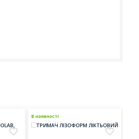
В наявності
В на