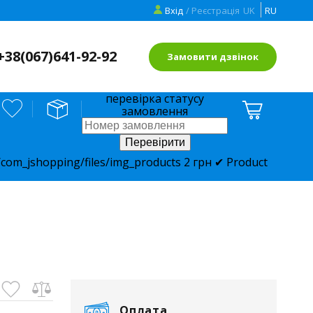
Вхід
/ Реєстрація
UK
RU
+38(
067)641-92-92
Замовити дзвінок
перевірка статусу
замовлення
com_jshopping/files/img_products
2
грн
✔ Product
Оплата