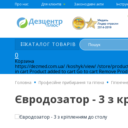
Про нас
Для клієнтів
Законодавчі акти
Інструк
КАТАЛОГ ТОВАРІВ
0
Корзина
https://dezmed.com.ua/
/koshyk/view/
/store/produc
in cart
Product added to cart
Go to cart
Remove
Prod
Головна
.
Професійне прибирання та гігієна
.
Гігієніч
Євродозатор - 3 з 