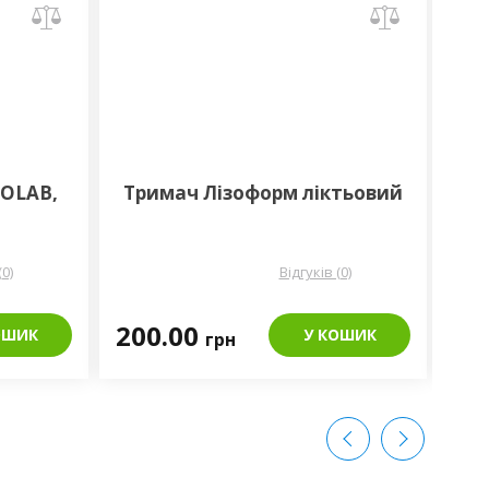
COLAB,
Тримач Лізоформ ліктьовий
До
(0)
Відгуків (0)
200.00
16
ОШИК
У КОШИК
грн