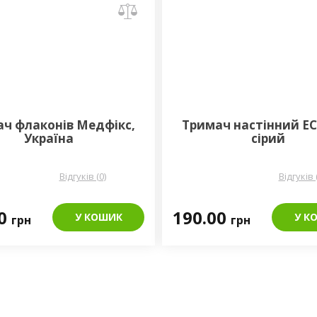
ч флаконів Медфікс,
Тримач настінний E
Україна
сірий
Відгуків (0)
Відгуків 
00
190.00
У КОШИК
У К
грн
грн