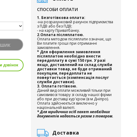
СПОСОБИ ОПЛАТИ
1. Безготівкова оплата:
-на розрахунковий рахунок підприємства
з ПДВ або без ПДВ;
- на карту Приватбанку.
2.Оплата післяплатою.
Оплата методом післяплати означає, що
Ви платите гроші при отриманні
ОШИК
замовлення.
* Для оформлення замовлення
післяплатою необхідно внести
передоплату в сумі 150 грн. У разі
якщо, доставлений на склад служби
и дзвінок
доставки товар, не буде отриманий
покупцем, передоплата не
повертається (компенсація послуг
служби доставки).
3. Оплата готівкою.
Даний вид оплати можливий тільки при
самовивозі товару зі складу нашої фірми
або при доставці кур'єром (в м Дніпро).
Оплата здійснюється виключно у
національній валюті.
* Для юридичних осіб пакет необхідних
документів надається разом з товаром.
Доставка