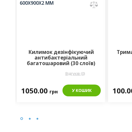
им
Килимок дезінфікуючий
Трима
антибактеріальний
багатошаровий (30 слоїв)
600х900х2 мм
Відгуків (0)
1050.00
100.
К
У КОШИК
грн