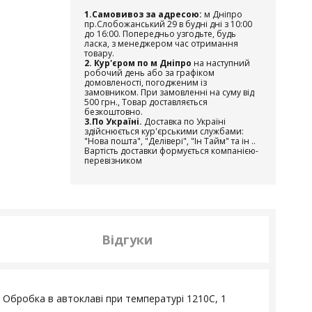
1.Самовивоз за адресою:
м Дніпро
пр.Слобожанський 29 в будні дні з 10:00
до 16:00. Попередньо узгодьте, будь
ласка, з менеджером час отримання
товару.
2. Кур'єром по м Дніпро
на наступний
робочий день або за графіком
домовленості, погодженим із
замовником. При замовленні на суму від
500 грн., Товар доставляється
безкоштовно.
3.По Україні.
Доставка по Україні
здійснюється кур'єрськими службами:
"Нова пошта", "Делівері", "Ін Тайм" та ін ..
Вартість доставки формується компанією-
перевізником
Відгуки
. Обробка в автоклаві при температурі 1210С, 1