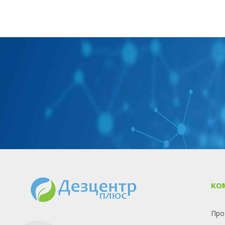
КО
Про