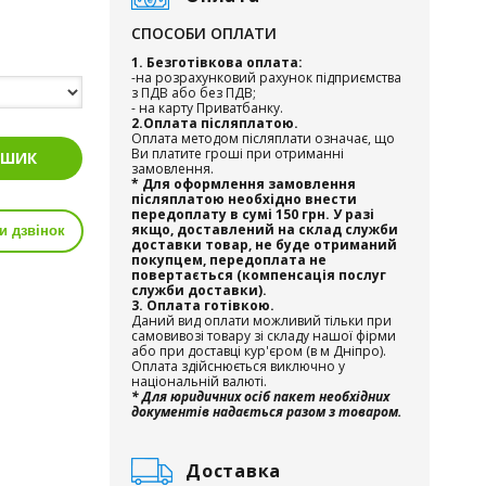
СПОСОБИ ОПЛАТИ
1. Безготівкова оплата:
-на розрахунковий рахунок підприємства
з ПДВ або без ПДВ;
- на карту Приватбанку.
2.Оплата післяплатою.
Оплата методом післяплати означає, що
Ви платите гроші при отриманні
ОШИК
замовлення.
* Для оформлення замовлення
післяплатою необхідно внести
передоплату в сумі 150 грн. У разі
якщо, доставлений на склад служби
и дзвінок
доставки товар, не буде отриманий
покупцем, передоплата не
повертається (компенсація послуг
служби доставки).
3. Оплата готівкою.
Даний вид оплати можливий тільки при
самовивозі товару зі складу нашої фірми
або при доставці кур'єром (в м Дніпро).
Оплата здійснюється виключно у
національній валюті.
* Для юридичних осіб пакет необхідних
документів надається разом з товаром.
Доставка