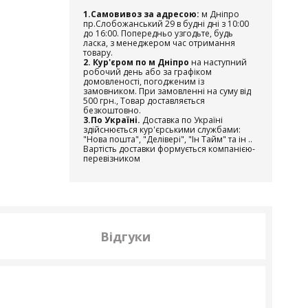
1.Самовивоз за адресою:
м Дніпро
пр.Слобожанський 29 в будні дні з 10:00
до 16:00. Попередньо узгодьте, будь
ласка, з менеджером час отримання
товару.
2. Кур'єром по м Дніпро
на наступний
робочий день або за графіком
домовленості, погодженим із
замовником. При замовленні на суму від
500 грн., Товар доставляється
безкоштовно.
3.По Україні.
Доставка по Україні
здійснюється кур'єрськими службами:
"Нова пошта", "Делівері", "Ін Тайм" та ін ..
Вартість доставки формується компанією-
перевізником
Відгуки