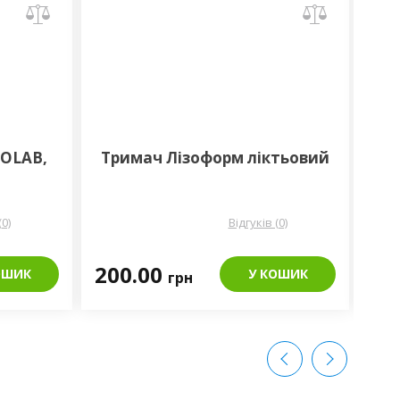
COLAB,
Тримач Лізоформ ліктьовий
До
(0)
Відгуків (0)
200.00
16
ОШИК
У КОШИК
грн