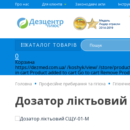
Про нас
Для клієнтів
Законодавчі акти
Інструк
КАТАЛОГ ТОВАРІВ
0
Корзина
https://dezmed.com.ua/
/koshyk/view/
/store/produc
in cart
Product added to cart
Go to cart
Remove
Prod
Головна
.
Професійне прибирання та гігієна
.
Гігієніч
Дозатор ліктьовий