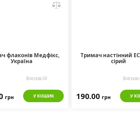
ч флаконів Медфікс,
Тримач настінний E
Україна
сірий
Відгуків (0)
Відгуків 
00
190.00
У КОШИК
У К
грн
грн