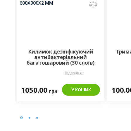
им
Килимок дезінфікуючий
Трима
антибактеріальний
багатошаровий (30 слоїв)
600х900х2 мм
Відгуків (0)
1050.00
100.
К
У КОШИК
грн