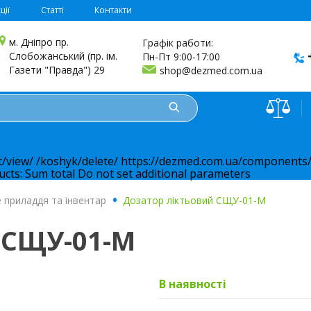
ції
Статті
Контакти
м. Дніпро пр.
Графік работи:
Слобожанський (пр. ім.
Пн-Пт 9:00-17:00
Газети "Правда") 29
shop@dezmed.com.ua
t/view/
/koshyk/delete/
https://dezmed.com.ua/components/
ucts:
Sum total
Do not set additional parameters
не приладдя та інвентар
.
Дозатор ліктьовий СЩУ-01-М
 СЩУ-01-М
В наявності