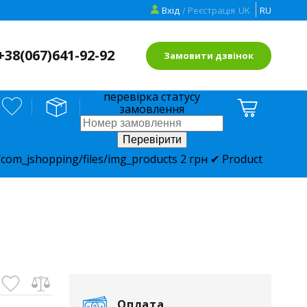
Вхід
/ Реєстрація
UK
RU
+38(
067)641-92-92
Замовити дзвінок
перевірка статусу
замовлення
com_jshopping/files/img_products
2
грн
✔ Product
Оплата