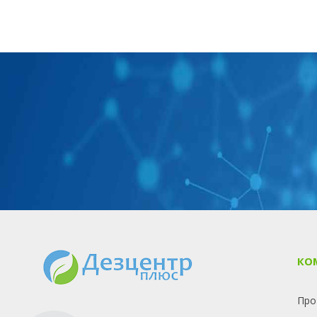
КО
Про