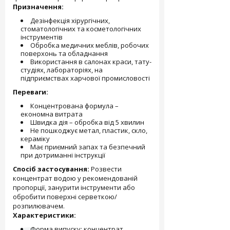
Призначення:
Дезінфекція хірургічних,
стоматологічних та косметологічних
інструментів
Обробка медичних меблів, робочих
поверхонь та обладнання
Використання в салонах краси, тату-
студіях, лабораторіях, на
підприємствах харчової промисловості
Переваги:
Концентрована формула –
економна витрата
Швидка дія – обробка від 5 хвилин
Не пошкоджує метал, пластик, скло,
кераміку
Має приємний запах та безпечний
при дотриманні інструкції
Спосіб застосування:
Розвести
концентрат водою у рекомендованій
пропорції, занурити інструменти або
обробити поверхні серветкою/
розпилювачем.
Характеристики:
Форма випуску: концентрат