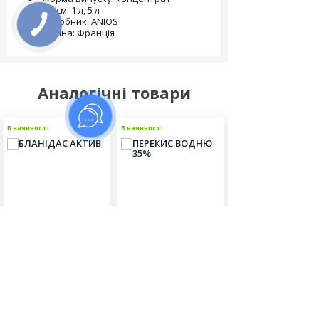
Об’єм: 1 л, 5 л
Виробник: ANIOS
Країна: Франція
Аналогічні товари
В наявності
В наявності
В наявності
Бланідас актив
Перекис водню 35%
Секусепт акти
Відгуків (0)
Відгуків (0)
Відгуків (0)
540.00
600.00
6800.00
грн
грн
грн