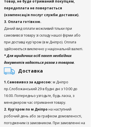
товар, не буде отриманий покупцем,
передоплата не повертається
(компенсація послуг служби доставки).
3. Оплата готівкою.
Даний вид оплати можливий тільки при
самовивозі товару зі складу нашої фірми або
при доставці кур'єром (в м Дніпро). Оплата
здійснюється виключно у національній валюті.
* Для юридичних осіб пакет необхідних
документів надається разом з товаром.
Доставка
1.Самовивоз за адресою:
м Дніпро
пр.Слобожанський 29 в будні дні з 10:00 до
16:00. Попередньо узгодьте, будь ласка, з
менеджером час отримання товару.
2. Кур'єром по м Дніпро
на наступний
робочий день або за графіком домовленості,
погодженим із замовником. При замовленні на