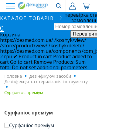
перевірка статусу
КАТАЛОГ ТОВАРІВ
замовлення
0
Корзина
https://dezmed.com.ua/
/koshyk/view/
/store/product/view/
/koshyk/delete/
https://dezmed.com.ua/components/com_jshopping/files/i
2
грн
✔ Product in cart
Product added to
cart
Go to cart
Remove
Products:
Sum
total
Do not set additional parameters
Головна
.
Дезінфікуючі засоби
.
Дезінфекція та стерилізація інструменту
.
Сурфаніос преміум
Сурфаніос преміум