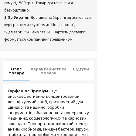
суму від 500 грн., Товар доставляється
безкоштовно.
3.По Україні.
Доставка по Україні здійснюється
кур'єрськими службами: "Нова пошта",
"Делівері", "Ін Тайм" та ін .. Вартість доставки
формується компанією-перевізником
Опис
Характеристика
Відгуки
товару
товару
Сурфаніос Преміум
– це
високоефективний концентрований
дезінфікуючий засіб, призначений для
швидкої та надійної обробки
інструментів, обладнання та поверхонь у
медичних, косметологічних та харчових
закладах. Препарат має широкий спектр
антимікробної дії, знищує бактерії, віруси,
грибки та спорові форми мікроорганізмів.