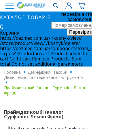
перевірка статусу
КАТАЛОГ ТОВАРІВ
замовлення
0
Корзина
https://dezmed.com.ua/
/koshyk/view/
/store/product/view/
/koshyk/delete/
https://dezmed.com.ua/components/com_jshopping/files/i
2
грн
✔ Product in cart
Product added to
cart
Go to cart
Remove
Products:
Sum
total
Do not set additional parameters
Головна
.
Дезінфікуючі засоби
.
Дезінфекція та стерилізація інструменту
.
Праймдез комбі (аналог Сурфаніос Лемон
Фреш)
Праймдез комбі (аналог
Сурфаніос Лемон Фреш)