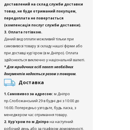
доставлений на склад служби доставки
товар, не буде отриманий покупцем,
передоплата не повертається
(компенсація послуг служби доставки).
3. Оплата готівкою.
Даний вид оплати можливий тільки при
самовивозі товару зі складу нашої фірми або
при доставці кур'єром (в м Дніпро). Оплата
здійснюється виключно у національній валюті.
* Для юридичних осіб пакет необхідних
документів надається разом з товаром.
Доставка
1.Самовивоз за адресою:
м Дніпро
пр.Слобожанський 29 в будні дні з 10:00 до
16:00. Попередньо узгодьте, будь ласка, з
менеджером час отримання товару.
2. Кур'єром по м Дніпро
на наступний
робочий день або за графіком домовленості,