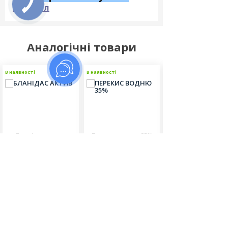
PDFфайл
Аналогічні товари
В наявності
В наявності
В наявності
Бланідас актив
Перекис водню 35%
Секусепт акти
Відгуків (0)
Відгуків (0)
Відгуків (0)
540.00
600.00
6800.00
грн
грн
грн
Об'єм:
Об'єм:
Фасовка: