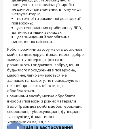
дезінфекції, достерилізаційного
очищення та стерилізації виробів
медичного призначення, в тому числі
інструментарію;
поточної та заключної дезінфекції
поверхонь;
для генеральних прибирань у ЛПЗ,
дитячих та інших закладах;
для знищення й запобігання
виникненню плісняви.
Робочі розчини засобу мають досконалі
мийні та дезодоруючі властивості, добре
змочують поверхні, ефективно
розчиняють і видаляють забруднення
будь-якого походження з поверхонь,
малопінні, легко змиваються, не
залишають нальоту, не пошкоджують і
не знебарвлюють об'єкти, що
обробляються.
Розчинами засобу можна обробляти
вироби і поверхні з різних матеріалів.
Засіб Праймдез комбі має бактерицидні,
спороцидні, туберкулоцидні, фунгіцидні
та віруліцидні властивості.
Упаковка: 20 мл, 1 л, 5 л.
Інструкція із застосування