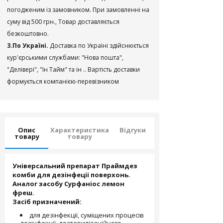
погодженим із замовником. При замовленні на
суму від 500 грн., Товар доставляється
безкоштовно.
3.По Україні.
Доставка по Україні здійснюється
кур'єрськими службами: "Нова пошта",
"Делівері", "Ін Тайм" та ін .. Вартість доставки
формується компанією-перевізником
Опис
Характеристика
Відгуки
товару
товару
Універсальний препарат Праймдез
комби для дезінфеціі поверхонь.
Аналог засобу Сурфаніос лемон
фреш.
Засіб призначений:
для дезінфекції, суміщених процесів