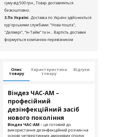
суму від 500 грн., Товар доставляється
безкоштовно.
3.По Україні.
Доставка по Україні здійснюється
кур'єрськими службами: "Нова пошта",
"Делівері", "Ін Тайм" та ін .. Вартість доставки
формується компанією-перевізником
Опис
Характеристика
Відгуки
товару
товару
Віндез ЧАС-АМ –
професійний
дезінфекційний засіб
нового покоління
Віндез ЧАС-АМ
– це готовий до
використання дезінфекційний розчин на
основі четвертинних амонієвих сполук