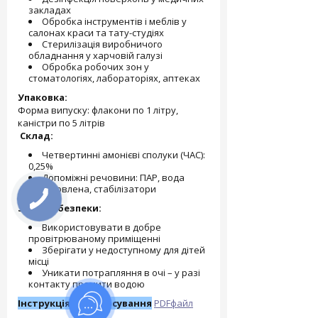
закладах
Обробка інструментів і меблів у
салонах краси та тату-студіях
Стерилізація виробничого
обладнання у харчовій галузі
Обробка робочих зон у
стоматологіях, лабораторіях, аптеках
Упаковка:
Форма випуску: флакони по 1 літру,
каністри по 5 літрів
Склад:
Четвертинні амонієві сполуки (ЧАС):
0,25%
Допоміжні речовини: ПАР, вода
підготовлена, стабілізатори
Заходи безпеки:
Використовувати в добре
провітрюваному приміщенні
Зберігати у недоступному для дітей
місці
Уникати потрапляння в очі – у разі
контакту промити водою
Інструкція із застосування
PDFфайл