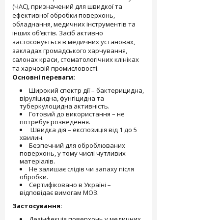
(ЧАС), призначений для швидкої та
ефективної обробки поверхонь,
обладнання, медичних інструментів та
інших об’єктів. Засіб активно
застосовується в медичних установах,
закладах громадського харчування,
салонах краси, стоматологічних клініках
та харчовій промисловості.
Основні переваги:
Широкий спектр дії – бактерицидна,
віруліцидна, фунгіцидна та
туберкулоцидна активність.
Готовий до використання – не
потребує розведення.
Швидка дія – експозиція від 1 до 5
хвилин.
Безпечний для оброблюваних
поверхонь, у тому числі чутливих
матеріалів.
Не залишає слідів чи запаху після
обробки.
Сертифіковано в Україні –
відповідає вимогам МОЗ.
Застосування:
Дезінфекція поверхонь у медичних