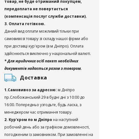
товар, не буде отриманий покупцем,
передоплата не повертається
(компенсація послуг служби доставки).
3. Оплата готівкою.
Даний вид оплати можливий тільки при
самовивозі товару зі складу нашої фірми або
при доставці кур'єром (в м Дніпро). Оплата
здійснюється виключно у національній валюті.
* Для юридичних осіб пакет необхідних
документів надається разом з товаром.
Доставка
1.Самовивоз за адресою:
м Дніпро
пр.Слобожанський 29 в будні дні з 10:00 до
16:00. Попередньо узгодьте, будь ласка, з
менеджером час отримання товару.
2. Кур'єром по м Дніпро
на наступний
робочий день або за графіком домовленості,
погодженим із замовником. При замовленні на