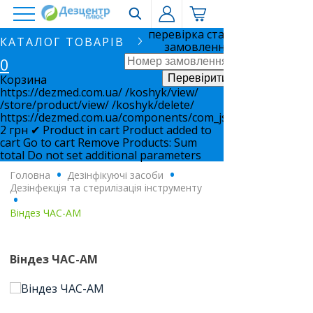
перевірка статусу
КАТАЛОГ ТОВАРІВ
замовлення
0
Корзина
https://dezmed.com.ua/
/koshyk/view/
/store/product/view/
/koshyk/delete/
https://dezmed.com.ua/components/com_jshopping/files/i
2
грн
✔ Product in cart
Product added to
cart
Go to cart
Remove
Products:
Sum
total
Do not set additional parameters
Головна
.
Дезінфікуючі засоби
.
Дезінфекція та стерилізація інструменту
.
Віндез ЧАС-АМ
Віндез ЧАС-АМ