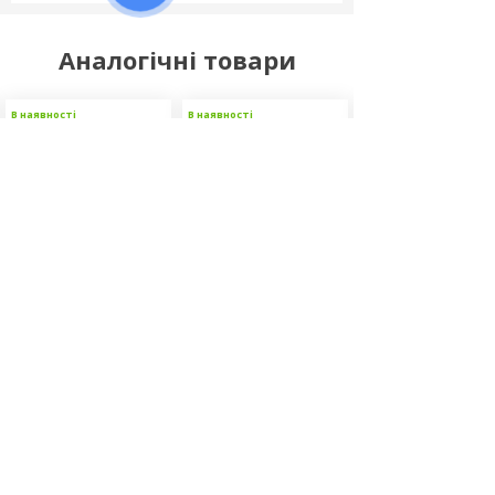
Аналогічні товари
В наявності
В наявності
В наявності
Бланідас актив
Перекис водню 35%
Секусепт акти
Відгуків (0)
Відгуків (0)
Відгуків (0)
540.00
600.00
6800.00
грн
грн
грн
Об'єм:
Об'єм:
Фасовка: