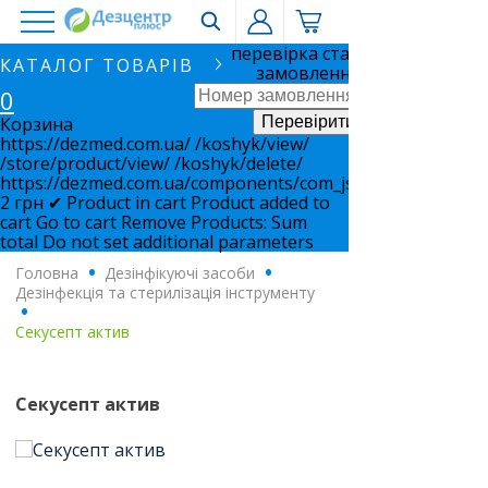
перевірка статусу
КАТАЛОГ ТОВАРІВ
замовлення
0
Корзина
https://dezmed.com.ua/
/koshyk/view/
/store/product/view/
/koshyk/delete/
https://dezmed.com.ua/components/com_jshopping/files/i
2
грн
✔ Product in cart
Product added to
cart
Go to cart
Remove
Products:
Sum
total
Do not set additional parameters
Головна
.
Дезінфікуючі засоби
.
Дезінфекція та стерилізація інструменту
.
Секусепт актив
Секусепт актив