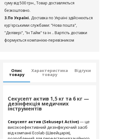
суму від 500 грн., Товар доставляється
безкоштовно.
3.По Україні.
Доставка по Україні здійснюється
кур'єрськими службами: "Нова пошта",
"Делівері", "Ін Тайм" та ін .. Вартість доставки
формується компанією-перевізником
Опис
Характеристика
Відгуки
товару
товару
Секусепт актив 1,5 кг та 6 кг —
дезінфекція медичних
інструментів
Секусепт актив (Sekusept Active)
— це
високоефективний дезінфікуючий засіб
від компанії Ecolab (Швейцарія),
розроблений для передстерилізаційного