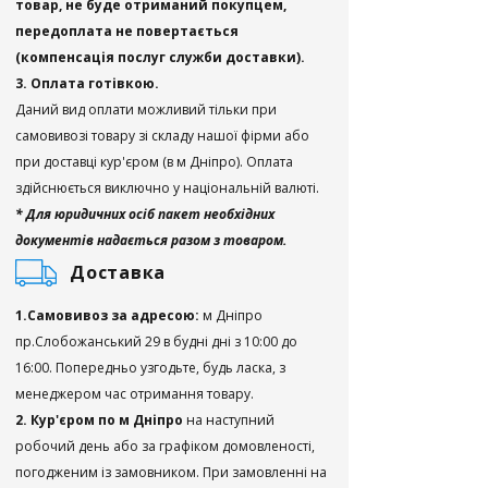
товар, не буде отриманий покупцем,
передоплата не повертається
(компенсація послуг служби доставки).
3. Оплата готівкою.
Даний вид оплати можливий тільки при
самовивозі товару зі складу нашої фірми або
при доставці кур'єром (в м Дніпро). Оплата
здійснюється виключно у національній валюті.
* Для юридичних осіб пакет необхідних
документів надається разом з товаром.
Доставка
1.Самовивоз за адресою:
м Дніпро
пр.Слобожанський 29 в будні дні з 10:00 до
16:00. Попередньо узгодьте, будь ласка, з
менеджером час отримання товару.
2. Кур'єром по м Дніпро
на наступний
робочий день або за графіком домовленості,
погодженим із замовником. При замовленні на