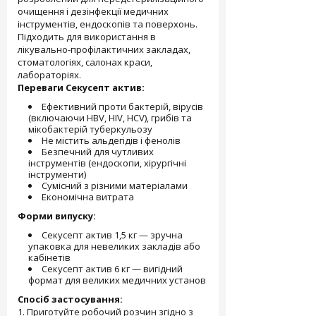
очищення і дезінфекції медичних
інструментів, ендоскопів та поверхонь.
Підходить для використання в
лікувально-профілактичних закладах,
стоматологіях, салонах краси,
лабораторіях.
Переваги Секусепт актив:
Ефективний проти бактерій, вірусів
(включаючи HBV, HIV, HCV), грибів та
мікобактерій туберкульозу
Не містить альдегідів і фенолів
Безпечний для чутливих
інструментів (ендоскопи, хірургічні
інструменти)
Сумісний з різними матеріалами
Економічна витрата
Форми випуску:
Секусепт актив 1,5 кг — зручна
упаковка для невеликих закладів або
кабінетів
Секусепт актив 6 кг — вигідний
формат для великих медичних установ
Спосіб застосування:
1. Приготуйте робочий розчин згідно з