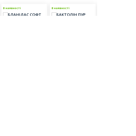
В наявності
В наявності
В наявності
Бланідас софт
Бактолін пур
Вінсепт рідке ми
антибактеріальне
основі хлоргексид
Відгуків (3)
Відгуків (0)
Відгуків (0)
360.00
255.00
80.00
грн
грн
грн
Об'єм:
Об'єм:
Об'єм: