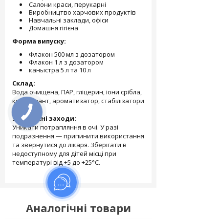
Салони краси, перукарні
Виробництво харчових продуктів
Навчальні заклади, офіси
Домашня гігієна
Форма випуску:
Флакон 500 мл з дозатором
Флакон 1 л з дозатором
каныстра 5 л та 10 л
Склад:
Вода очищена, ПАР, гліцерин, іони срібла,
консервант, ароматизатор, стабілізатори
pH.
Запобіжні заходи:
Уникати потрапляння в очі. У разі
подразнення — припинити використання
та звернутися до лікаря. Зберігати в
недоступному для дітей місці при
температурі від +5 до +25°C.
Аналогічні товари