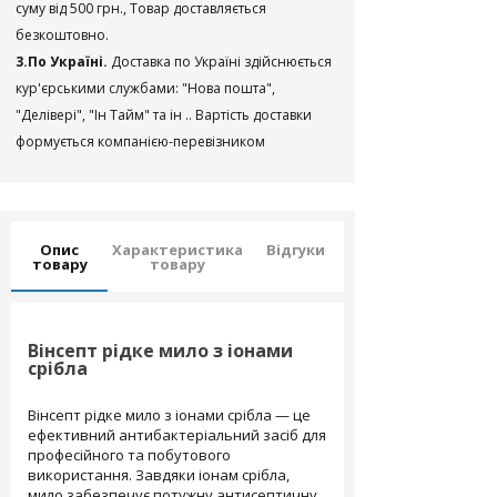
суму від 500 грн., Товар доставляється
безкоштовно.
3.По Україні.
Доставка по Україні здійснюється
кур'єрськими службами: "Нова пошта",
"Делівері", "Ін Тайм" та ін .. Вартість доставки
формується компанією-перевізником
Опис
Характеристика
Відгуки
товару
товару
Вінсепт рідке мило з іонами
срібла
Вінсепт рідке мило з іонами срібла — це
ефективний антибактеріальний засіб для
професійного та побутового
використання. Завдяки іонам срібла,
мило забезпечує потужну антисептичну