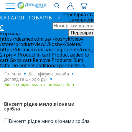
перевірка статусу
КАТАЛОГ ТОВАРІВ
замовлення
0
Корзина
https://dezmed.com.ua/
/koshyk/view/
/store/product/view/
/koshyk/delete/
https://dezmed.com.ua/components/com_jshopping/files/i
2
грн
✔ Product in cart
Product added to
cart
Go to cart
Remove
Products:
Sum
total
Do not set additional parameters
Головна
.
Дезінфікуючі засоби
.
Догляд за шкірою рук
.
Вінсепт рідке мило з іонами срібла
Вінсепт рідке мило з іонами
срібла