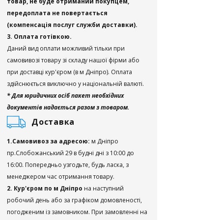
товар, не буде отриманий покупцем,
передоплата не повертається
(компенсація послуг служби доставки).
3. Оплата готівкою.
Даний вид оплати можливий тільки при
самовивозі товару зі складу нашої фірми або
при доставці кур'єром (в м Дніпро). Оплата
здійснюється виключно у національній валюті.
* Для юридичних осіб пакет необхідних
документів надається разом з товаром.
Доставка
1.Самовивоз за адресою:
м Дніпро
пр.Слобожанський 29 в будні дні з 10:00 до
16:00. Попередньо узгодьте, будь ласка, з
менеджером час отримання товару.
2. Кур'єром по м Дніпро
на наступний
робочий день або за графіком домовленості,
погодженим із замовником. При замовленні на