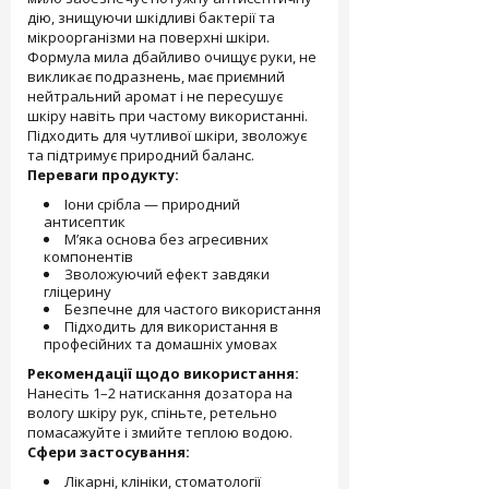
дію, знищуючи шкідливі бактерії та
мікроорганізми на поверхні шкіри.
Формула мила дбайливо очищує руки, не
викликає подразнень, має приємний
нейтральний аромат і не пересушує
шкіру навіть при частому використанні.
Підходить для чутливої шкіри, зволожує
та підтримує природний баланс.
Переваги продукту:
Іони срібла — природний
антисептик
М’яка основа без агресивних
компонентів
Зволожуючий ефект завдяки
гліцерину
Безпечне для частого використання
Підходить для використання в
професійних та домашніх умовах
Рекомендації щодо використання:
Нанесіть 1–2 натискання дозатора на
вологу шкіру рук, спіньте, ретельно
помасажуйте і змийте теплою водою.
Сфери застосування:
Лікарні, клініки, стоматології