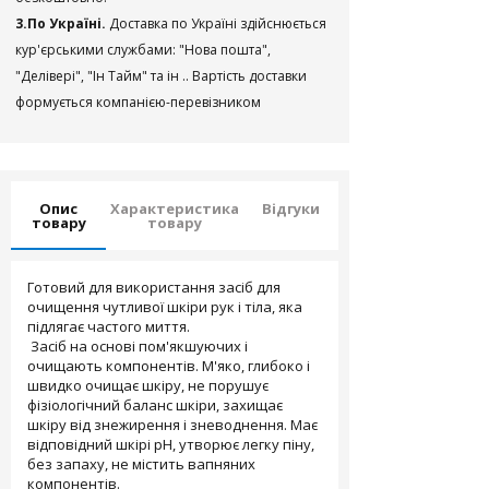
3.По Україні.
Доставка по Україні здійснюється
кур'єрськими службами: "Нова пошта",
"Делівері", "Ін Тайм" та ін .. Вартість доставки
формується компанією-перевізником
Опис
Характеристика
Відгуки
товару
товару
Готовий для використання засіб для
очищення чутливої ​​шкіри рук і тіла, яка
підлягає частого миття.
Засіб на основі пом'якшуючих і
очищають компонентів. М'яко, глибоко і
швидко очищає шкіру, не порушує
фізіологічний баланс шкіри, захищає
шкіру від знежирення і зневоднення. Має
відповідний шкірі рН, утворює легку піну,
без запаху, не містить вапняних
компонентів.