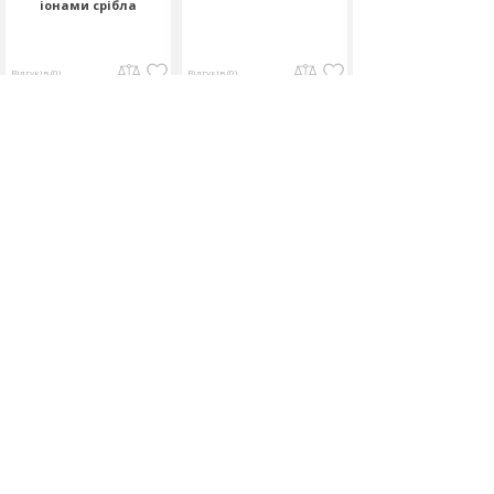
іонами срібла
антибактеріальне
основі хлоргексид
Відгуків (0)
Відгуків (0)
Відгуків (0)
120.00
255.00
80.00
грн
грн
грн
Об'єм:
Об'єм:
Об'єм: