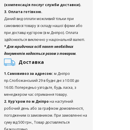
(компенсація послуг служби доставки).
3. Оплата готівкою.
Даний вид оплати можливий тільки при
самовивозі товару зі складу нашої фірми або
при доставці кур'єром (в м Дніпро). Оплата
здійснюється виключно у національній валюті.
* Для юридичних осіб пакет необхідних
документів надається разом з товаром.
Доставка
1.Самовивоз за адресою:
м Дніпро
пр.Слобожанський 29 в будні дні з 10:00 до
16:00. Попередньо узгодьте, будь ласка, з
менеджером час отримання товару.
2. Кур'єром по м Дніпро
на наступний
робочий день або за графіком домовленості,
погодженим із замовником. При замовленні на
суму від 500 грн., Товар доставляється
безкоштовно.