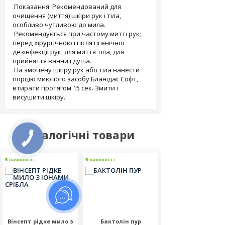
Показання: Рекомендований для
очищення (миття) шкіри рук і тіла,
особливо чутливою до мила.
Рекомендується при частому митті рук;
перед хірургічною і після гігієнічної
дезінфекції рук, для миття тіла, для
прийняття ванни і душа.
На змочену шкіру рук або тіла нанести
порцію миючого засобу Бланідас Софт,
втирати протягом 15 сек. Змити і
висушити шкіру.
Аналогічні товари
В наявності
В наявності
В наявності
Вінсепт рідке мило з
Бактолін пур
Вінсепт рідке ми