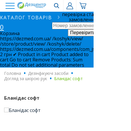
перевірка статусу
КАТАЛОГ ТОВАРІВ
замовлення
0
Корзина
https://dezmed.com.ua/
/koshyk/view/
/store/product/view/
/koshyk/delete/
https://dezmed.com.ua/components/com_jshopping/files/i
2
грн
✔ Product in cart
Product added to
cart
Go to cart
Remove
Products:
Sum
total
Do not set additional parameters
Головна
.
Дезінфікуючі засоби
.
Догляд за шкірою рук
.
Бланідас софт
Бланідас софт