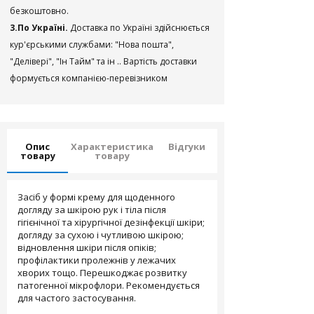
безкоштовно.
3.По Україні.
Доставка по Україні здійснюється
кур'єрськими службами: "Нова пошта",
"Делівері", "Ін Тайм" та ін .. Вартість доставки
формується компанією-перевізником
Опис
Характеристика
Відгуки
товару
товару
Засіб у формі крему для щоденного
догляду за шкірою рук і тіла після
гігієнічної та хірургічної дезінфекції шкіри;
догляду за сухою і чутливою шкірою;
відновлення шкіри після опіків;
профілактики пролежнів у лежачих
хворих тощо. Перешкоджає розвитку
патогенної мікрофлори. Рекомендується
для частого застосування.