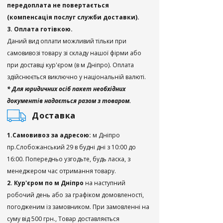
передоплата не повертається
(компенсація послуг служби доставки).
3. Оплата готівкою.
Даний вид оплати можливий тільки при
самовивозі товару зі складу нашої фірми або
при доставці кур'єром (в м Дніпро). Оплата
здійснюється виключно у національній валюті.
* Для юридичних осіб пакет необхідних
документів надається разом з товаром.
Доставка
1.Самовивоз за адресою:
м Дніпро
пр.Слобожанський 29 в будні дні з 10:00 до
16:00. Попередньо узгодьте, будь ласка, з
менеджером час отримання товару.
2. Кур'єром по м Дніпро
на наступний
робочий день або за графіком домовленості,
погодженим із замовником. При замовленні на
суму від 500 грн., Товар доставляється