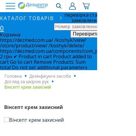
перевірка статусу
КАТАЛОГ ТОВАРІВ
замовлення
0
Корзина
https://dezmed.com.ua/
/koshyk/view/
/store/product/view/
/koshyk/delete/
https://dezmed.com.ua/components/com_jshopping/files/i
2
грн
✔ Product in cart
Product added to
cart
Go to cart
Remove
Products:
Sum
total
Do not set additional parameters
Головна
.
Дезінфікуючі засоби
.
Догляд за шкірою рук
.
Вінсепт крем захисний
Вінсепт крем захисний