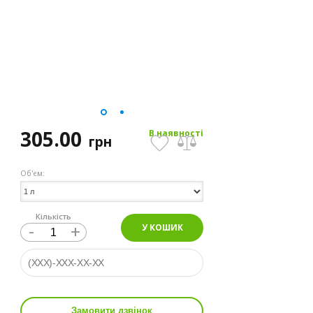
305.00
В наявності
грн
Об'єм:
Кількість
-
+
У КОШИК
Замовити дзвінок