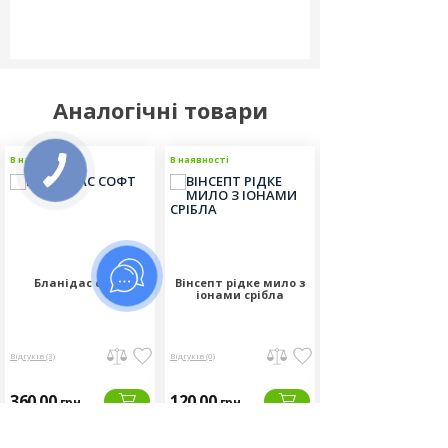
Аналогічні товари
В наявності
В наявності
В наявності
Бланідас софт
Вінсепт рідке мило з
Бактолін пур
іонами срібла
Відгуків (3)
Відгуків (0)
Відгуків (0)
360.00
120.00
255.00
грн
грн
грн
Об'єм:
Об'єм:
Об'єм: