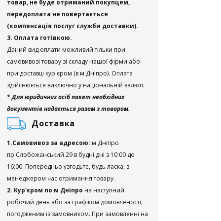
товар, не буде отриманий покупцем,
передоплата не повертається
(компенсація послуг служби доставки).
3. Оплата готівкою.
Даний вид оплати можливий тільки при
самовивозі товару зі складу нашої фірми або
при доставці кур'єром (в м Дніпро). Оплата
здійснюється виключно у національній валюті.
* Для юридичних осіб пакет необхідних
документів надається разом з товаром.
Доставка
1.Самовивоз за адресою:
м Дніпро
пр.Слобожанський 29 в будні дні з 10:00 до
16:00. Попередньо узгодьте, будь ласка, з
менеджером час отримання товару.
2. Кур'єром по м Дніпро
на наступний
робочий день або за графіком домовленості,
погодженим із замовником. При замовленні на