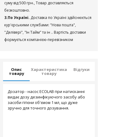
суму від 500 грн., Товар доставляється
безкоштовно.
3.По Україні.
Доставка по Україні здійснюється
кур'єрськими службами: "Нова пошта",
"Делівері", "Ін Тайм" та ін .. Вартість доставки
формується компанією-перевізником
Опис
Характеристика
Відгуки
товару
товару
Дозатор - насос ECOLAB при натисканні
видає дозу дезинфікуючого засобу або
засоби гігієни об'ємом 1 мл, що дуже
зручно для точного дозування.