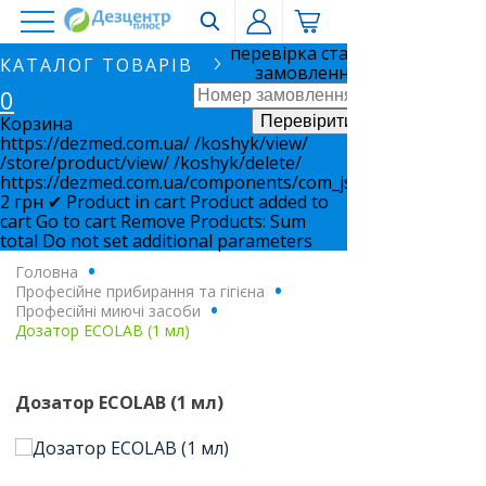
перевірка статусу
КАТАЛОГ ТОВАРІВ
замовлення
0
Корзина
https://dezmed.com.ua/
/koshyk/view/
/store/product/view/
/koshyk/delete/
https://dezmed.com.ua/components/com_jshopping/files/i
2
грн
✔ Product in cart
Product added to
cart
Go to cart
Remove
Products:
Sum
total
Do not set additional parameters
Головна
.
Професійне прибирання та гігієна
.
Професійні миючі засоби
.
Дозатор ECOLAB (1 мл)
Дозатор ECOLAB (1 мл)