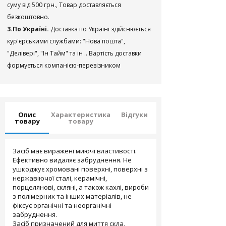
суму від 500 грн., Товар доставляється
безкоштовно.
3.По Україні.
Доставка по Україні здійснюється
кур'єрськими службами: "Нова пошта",
"Делівері", "Ін Тайм" та ін .. Вартість доставки
формується компанією-перевізником
Опис
Характеристика
Відгуки
товару
товару
Засіб має виражені миючі властивості.
Ефективно видаляє забруднення. Не
ушкоджує хромовані поверхні, поверхні з
нержавіючої сталі, керамічні,
порцелянові, скляні, а також кахлі, вироби
з полімерних та інших матеріалів, не
фіксує органічні та неорганічні
забруднення.
Засіб призначений для миття скла,