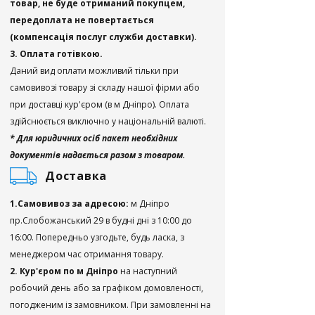
товар, не буде отриманий покупцем,
передоплата не повертається
(компенсація послуг служби доставки).
3. Оплата готівкою.
Даний вид оплати можливий тільки при
самовивозі товару зі складу нашої фірми або
при доставці кур'єром (в м Дніпро). Оплата
здійснюється виключно у національній валюті.
* Для юридичних осіб пакет необхідних
документів надається разом з товаром.
Доставка
1.Самовивоз за адресою:
м Дніпро
пр.Слобожанський 29 в будні дні з 10:00 до
16:00. Попередньо узгодьте, будь ласка, з
менеджером час отримання товару.
2. Кур'єром по м Дніпро
на наступний
робочий день або за графіком домовленості,
погодженим із замовником. При замовленні на