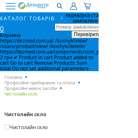
перевірка статусу
КАТАЛОГ ТОВАРІВ
замовлення
0
Корзина
https://dezmed.com.ua/
/koshyk/view/
/store/product/view/
/koshyk/delete/
https://dezmed.com.ua/components/com_jshopping/files/i
2
грн
✔ Product in cart
Product added to
cart
Go to cart
Remove
Products:
Sum
total
Do not set additional parameters
Головна
.
Професійне прибирання та гігієна
.
Професійні миючі засоби
.
Чистолайн скло
Чистолайн скло