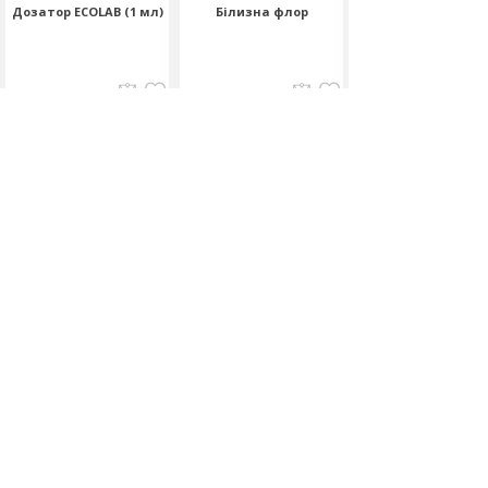
Дозатор ECOLAB (1 мл)
Білизна флор
Білизна трубоочи
Відгуків (0)
Відгуків (0)
Відгуків (0)
190.00
440.00
150.00
грн
грн
грн
Для
Об'єм:
Об'єм:
флаконів: