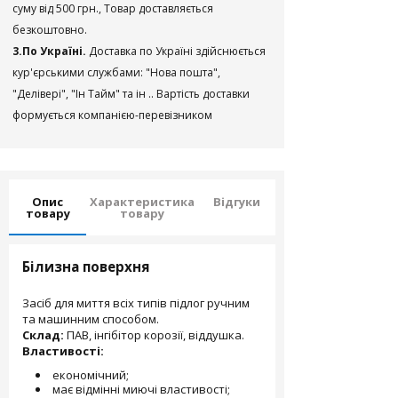
суму від 500 грн., Товар доставляється
безкоштовно.
3.По Україні.
Доставка по Україні здійснюється
кур'єрськими службами: "Нова пошта",
"Делівері", "Ін Тайм" та ін .. Вартість доставки
формується компанією-перевізником
Опис
Характеристика
Відгуки
товару
товару
Білизна поверхня
Засіб для миття всіх типів підлог ручним
та машинним способом.
Склад:
ПАВ, інгібітор корозії, віддушка.
Властивості:
економічний;
має відмінні миючі властивості;