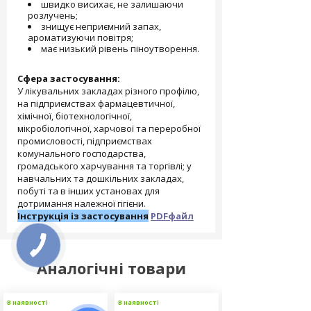
швидко висихає, не залишаючи
розлучень;
знищує неприємний запах,
ароматизуючи повітря;
має низький рівень піноутворення.
Сфера застосування:
У лікувальних закладах різного профілю,
на підприємствах фармацевтичної,
хімічної, біотехнологічної,
мікробіологічної, харчової та переробної
промисловості, підприємствах
комунального господарства,
громадського харчування та торгівлі; у
навчальних та дошкільних закладах,
побуті та в інших установах для
дотримання належної гігієни.
Інструкція із застосування
PDFфайл
Аналогічні товари
В наявності
В наявності
В наявності