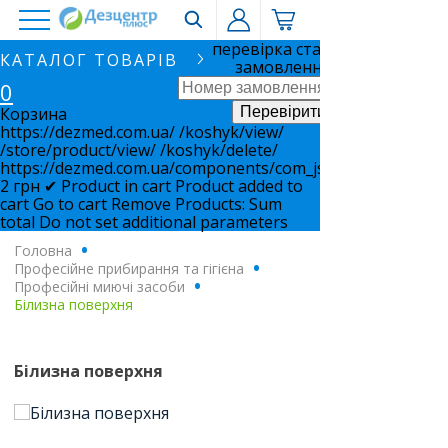
перевірка статусу
КАТАЛОГ ТОВАРІВ
замовлення
0
Корзина
https://dezmed.com.ua/
/koshyk/view/
/store/product/view/
/koshyk/delete/
https://dezmed.com.ua/components/com_jshopping/files/i
2
грн
✔ Product in cart
Product added to
cart
Go to cart
Remove
Products:
Sum
total
Do not set additional parameters
Головна
.
Професійне прибирання та гігієна
.
Професійні миючі засоби
.
Білизна поверхня
Білизна поверхня