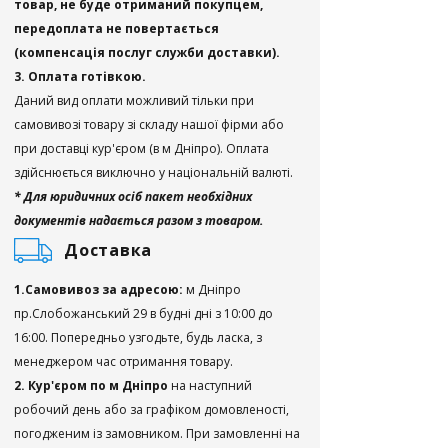
товар, не буде отриманий покупцем,
передоплата не повертається
(компенсація послуг служби доставки).
3. Оплата готівкою.
Даний вид оплати можливий тільки при
самовивозі товару зі складу нашої фірми або
при доставці кур'єром (в м Дніпро). Оплата
здійснюється виключно у національній валюті.
* Для юридичних осіб пакет необхідних
документів надається разом з товаром.
Доставка
1.Самовивоз за адресою:
м Дніпро
пр.Слобожанський 29 в будні дні з 10:00 до
16:00. Попередньо узгодьте, будь ласка, з
менеджером час отримання товару.
2. Кур'єром по м Дніпро
на наступний
робочий день або за графіком домовленості,
погодженим із замовником. При замовленні на