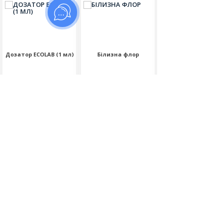
Дозатор ECOLAB (1 мл)
Білизна флор
Білизна трубоочи
Відгуків (0)
Відгуків (0)
Відгуків (0)
190.00
440.00
150.00
грн
грн
грн
Для
Об'єм:
Об'єм:
флаконів: