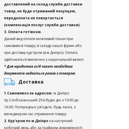
доставлений на склад служби доставки
товар, не буде отриманий покупцем,
передоплата не повертається
(компенсація послуг служби доставки).
3. Оплата готівкою.
Даний вид оплати можливий тільки при
самовивозі товару зі складу нашої фірми або
при доставці кур'єром (в м Дніпро). Оплата
здійснюється виключно у національній валюті.
* Для юридичних осіб пакет необхідних
документів надається разом з товаром.
Доставка
1.Самовивоз за адресою:
м Дніпро
пр.Слобожанський 29 в будні дні з 10:00 до
16:00. Попередньо узгодьте, будь ласка, з
менеджером час отримання товару.
2. Кур'єром по м Дніпро
на наступний
робочий день або за графіком домовленості,