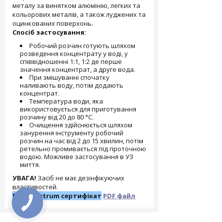
металу за винятком алюмінію, легких та
кольорових металів, а також луджених та
оцинкованих поверхонь.
Спосіб застосування:
Робочий розчин готують шляхом
розведення концентрату у воді, у
співвідношенні 1:1, 1:2 де перше
значення концентрат, а друге вода.
При змішуванні спочатку
наливають воду, потім додають
концентрат.
Температура води, яка
використовується для приготування
розчину від 20 до 80 °C.
Очищення здійснюється шляхом
занурення інструменту робочий
розчин на час від 2 до 15 хвилин, потім
ретельно промивається під проточною
водою. Можливе застосування в УЗ
миття.
УВАГА!
Засіб не має дезінфікуючих
властивостей.
Dezik Instrum сертифікат
PDF файл