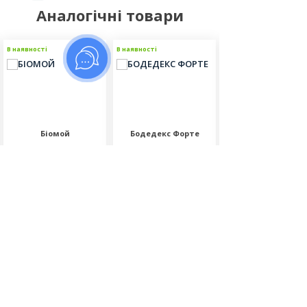
Аналогічні товари
В наявності
В наявності
В наявності
Біомой
Бодедекс Форте
Ороклін Плюс
Відгуків (0)
Відгуків (0)
Відгуків (0)
370.00
3150.00
1790.00
грн
грн
грн
Фасовка:
Об'єм:
Об'єм: