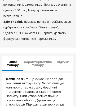
погодженим із замовником. При замовленні на
суму від 500 грн., Товар доставляється
безкоштовно.
3.По Україні.
Доставка по Україні здійснюється
кур'єрськими службами: "Нова пошта",
"Делівері", "Ін Тайм" та ін .. Вартість доставки
формується компанією-перевізником
Опис
Характеристика
Відгуки
товару
товару
Dezik Instrum
- це сучасний засіб для
очищення інструменту. Якісно очищує
манікюрні, перукарські, хірургічні
інструменти навіть від коричневого
нальоту, який утворюється при не
правильній обробці (дезінфекції,
стерилізації). Підходить для всих видів