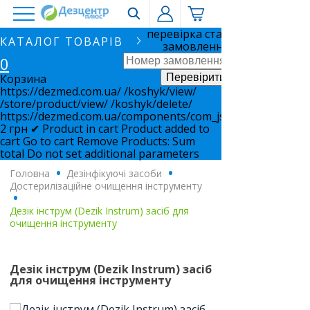
перевірка статусу
КАТАЛОГ ТОВАРІВ
замовлення
0
Корзина
https://dezmed.com.ua/
/koshyk/view/
/store/product/view/
/koshyk/delete/
https://dezmed.com.ua/components/com_jshopping/files/i
2
грн
✔ Product in cart
Product added to
cart
Go to cart
Remove
Products:
Sum
total
Do not set additional parameters
Головна
.
Дезінфікуючі засоби
.
Достерилізаційне очищення інструменту
.
Дезік інструм (Dezik Instrum) засіб для
очищення інструменту
Дезік інструм (Dezik Instrum) засіб
для очищення інструменту