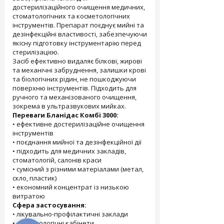
достерилізаційного очищення медичних,
стоматологічних та косметологічних
інструментів. Препарат поєднує мийні та
дезінфекційні властивості, забезпечуючи
якісну підготовку інструментарію перед
стерилізацією.
Засіб ефективно видаляє білкові, жирові
та механічні забруднення, залишки крові
та біологічних рідин, не пошкоджуючи
поверхню інструментів. Підходить для
ручного та механізованого очищення,
зокрема в ультразвукових мийках.
Переваги Бланідас Комбі 3000:
• ефективне достерилізаційне очищення
інструментів
• поєднання мийної та дезінфекційної дії
• підходить для медичних закладів,
стоматологій, салонів краси
• сумісний з різними матеріалами (метал,
скло, пластик)
• економний концентрат із низькою
витратою
Сфера застосування:
• лікувально-профілактичні заклади
• стоматологічні кабінети