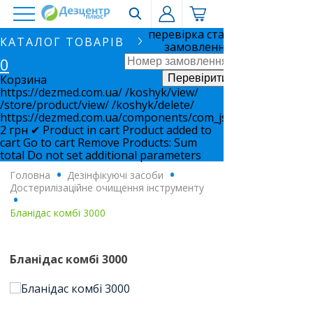
перевірка статусу
КАТАЛОГ ТОВАРІВ
замовлення
0
Корзина
https://dezmed.com.ua/
/koshyk/view/
/store/product/view/
/koshyk/delete/
https://dezmed.com.ua/components/com_jshopping/files/i
2
грн
✔ Product in cart
Product added to
cart
Go to cart
Remove
Products:
Sum
total
Do not set additional parameters
Головна
.
Дезінфікуючі засоби
.
Достерилізаційне очищення інструменту
.
Бланідас комбі 3000
Бланідас комбі 3000