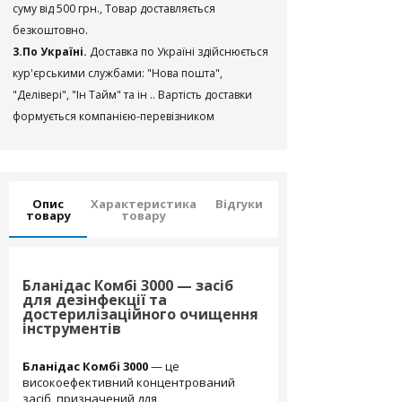
суму від 500 грн., Товар доставляється
безкоштовно.
3.По Україні.
Доставка по Україні здійснюється
кур'єрськими службами: "Нова пошта",
"Делівері", "Ін Тайм" та ін .. Вартість доставки
формується компанією-перевізником
Опис
Характеристика
Відгуки
товару
товару
Бланідас Комбі 3000 — засіб
для дезінфекції та
достерилізаційного очищення
інструментів
Бланідас Комбі 3000
— це
високоефективний концентрований
засіб, призначений для