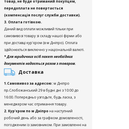
товар, не буде отриманий покупцем,
передоплата не повертається
(компенсація послуг служби доставки).
3. Оплата готівкою.
Даний вид оплати можливий тільки при
самовивозі товару зі складу нашої фірми або
при доставці кур'єром (в м Дніпро). Оплата
здійснюється виключно у національній валюті.
* Для юридичних осіб пакет необхідних
документів надається разом з товаром.
Доставка
1.Самовивоз за адресою:
м Дніпро
пр.Слобожанський 29 в будні дні з 10:00 до
16:00. Попередньо узгодьте, будь ласка, з
менеджером час отримання товару.
2. Кур'єром по м Дніпро
на наступний
робочий день або за графіком домовленості,
погодженим із замовником. При замовленні на