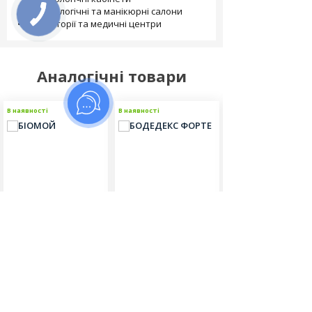
• косметологічні та манікюрні салони
• лабораторії та медичні центри
Аналогічні товари
В наявності
В наявності
В наявності
Біомой
Бодедекс Форте
Ороклін Плюс
Відгуків (0)
Відгуків (0)
Відгуків (0)
370.00
3150.00
1790.00
грн
грн
грн
Фасовка:
Об'єм:
Об'єм: