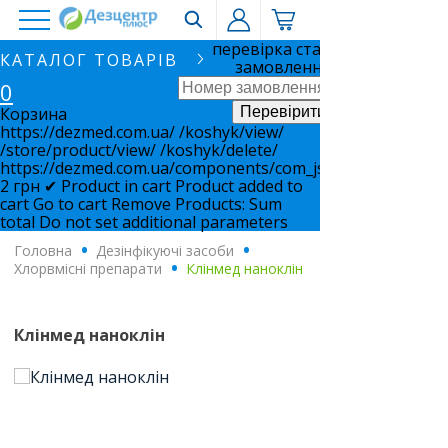
перевірка статусу
КАТАЛОГ ТОВАРІВ
замовлення
0
Корзина
https://dezmed.com.ua/
/koshyk/view/
/store/product/view/
/koshyk/delete/
https://dezmed.com.ua/components/com_jshopping/files/i
2
грн
✔ Product in cart
Product added to
cart
Go to cart
Remove
Products:
Sum
total
Do not set additional parameters
Головна
.
Дезінфікуючі засоби
.
Хлорвмісні препарати
.
Клінмед наноклін
Клінмед наноклін