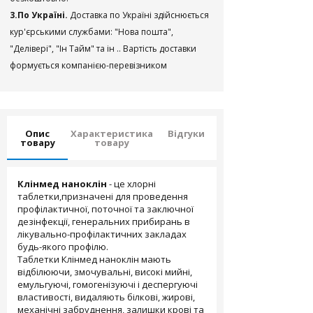
3.По Україні.
Доставка по Україні здійснюється
кур'єрськими службами: "Нова пошта",
"Делівері", "Ін Тайм" та ін .. Вартість доставки
формується компанією-перевізником
Опис
Характеристика
Відгуки
товару
товару
Клінмед наноклін
- це хлорні
таблетки,призначені для проведення
профілактичної, поточної та заключної
дезінфекції, генеральних прибирань в
лікувально-профілактичних закладах
будь-якого профілю.
Таблетки Клінмед наноклін мають
відбілюючи, змочувальні, високі мийні,
емульгуючі, гомогенізуючі і деспергуючі
властивості, видаляють білкові, жирові,
механічні забруднення, залишки крові та