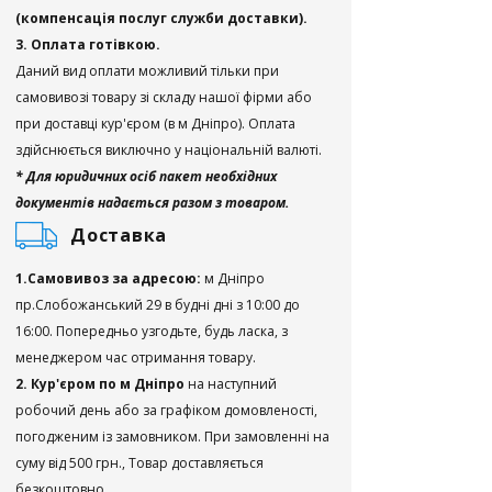
(компенсація послуг служби доставки).
3. Оплата готівкою.
Даний вид оплати можливий тільки при
самовивозі товару зі складу нашої фірми або
при доставці кур'єром (в м Дніпро). Оплата
здійснюється виключно у національній валюті.
* Для юридичних осіб пакет необхідних
документів надається разом з товаром.
Доставка
1.Самовивоз за адресою:
м Дніпро
пр.Слобожанський 29 в будні дні з 10:00 до
16:00. Попередньо узгодьте, будь ласка, з
менеджером час отримання товару.
2. Кур'єром по м Дніпро
на наступний
робочий день або за графіком домовленості,
погодженим із замовником. При замовленні на
суму від 500 грн., Товар доставляється
безкоштовно.