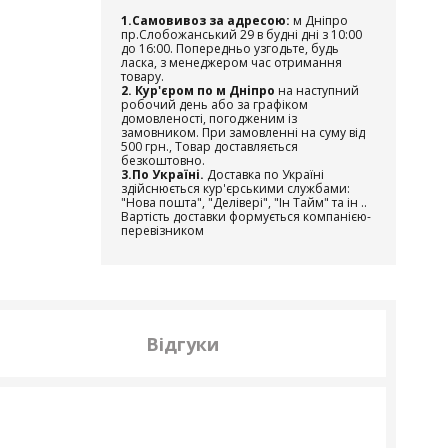
1.Самовивоз за адресою:
м Дніпро
пр.Слобожанський 29 в будні дні з 10:00
до 16:00. Попередньо узгодьте, будь
ласка, з менеджером час отримання
товару.
2. Кур'єром по м Дніпро
на наступний
робочий день або за графіком
домовленості, погодженим із
замовником. При замовленні на суму від
500 грн., Товар доставляється
безкоштовно.
3.По Україні.
Доставка по Україні
здійснюється кур'єрськими службами:
"Нова пошта", "Делівері", "Ін Тайм" та ін ..
Вартість доставки формується компанією-
перевізником
Відгуки