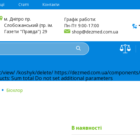
ції
Статті
Контакти
м. Дніпро пр.
Графік работи:
Слобожанський (пр. ім.
Пн-Пт 9:00-17:00
Газети "Правда") 29
shop@dezmed.com.ua
t/view/
/koshyk/delete/
https://dezmed.com.ua/components/
ucts:
Sum total
Do not set additional parameters
.
Біохлор
В наявності