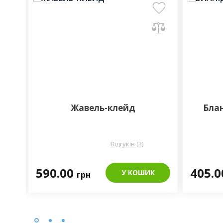
Жавель-клейд
Блан
Відгуків (3)
590.00
405.
К
У КОШИК
грн