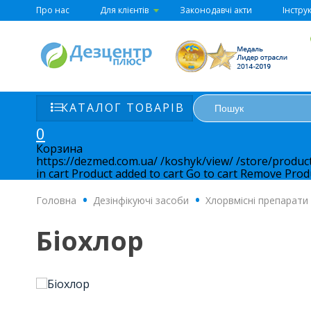
Про нас
Для клієнтів
Законодавчі акти
Інструк
КАТАЛОГ ТОВАРІВ
0
Корзина
https://dezmed.com.ua/
/koshyk/view/
/store/produc
in cart
Product added to cart
Go to cart
Remove
Prod
Головна
.
Дезінфікуючі засоби
.
Хлорвмісні препарати
Біохлор