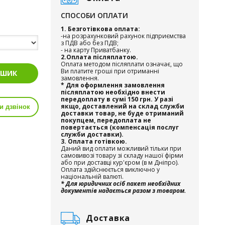
СПОСОБИ ОПЛАТИ
1. Безготівкова оплата:
-на розрахунковий рахунок підприємства
з ПДВ або без ПДВ;
- на карту Приватбанку.
2.Оплата післяплатою.
Оплата методом післяплати означає, що
Ви платите гроші при отриманні
ОШИК
замовлення.
* Для оформлення замовлення
післяплатою необхідно внести
передоплату в сумі 150 грн. У разі
якщо, доставлений на склад служби
и дзвінок
доставки товар, не буде отриманий
покупцем, передоплата не
повертається (компенсація послуг
служби доставки).
3. Оплата готівкою.
Даний вид оплати можливий тільки при
самовивозі товару зі складу нашої фірми
або при доставці кур'єром (в м Дніпро).
Оплата здійснюється виключно у
національній валюті.
* Для юридичних осіб пакет необхідних
документів надається разом з товаром.
Доставка