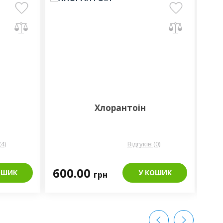
Хлорантоін
(4)
Відгуків (0)
600.00
50
ОШИК
У КОШИК
грн