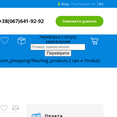
Вхід
/ Реєстрація
UK
RU
+38(
067)641-92-92
Замовити дзвінок
перевірка статусу
замовлення
com_jshopping/files/img_products
2
грн
✔ Product
Оплата