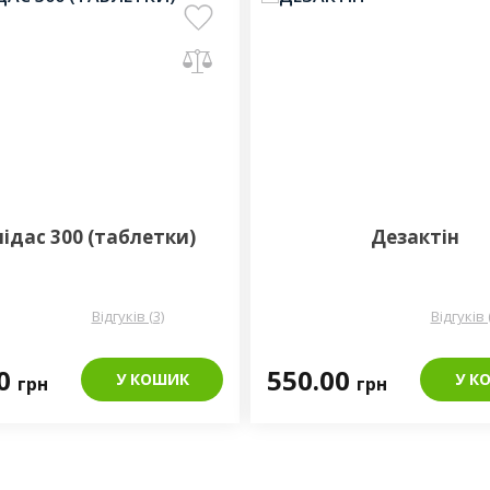
ідас 300 (таблетки)
Дезактін
Відгуків (3)
Відгуків 
00
550.00
У КОШИК
У К
грн
грн