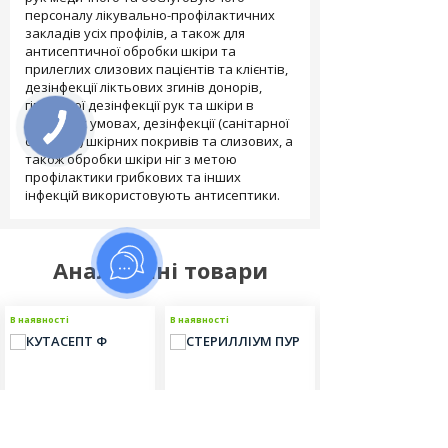
персоналу лікувально-профілактичних
закладів усіх профілів, а також для
антисептичної обробки шкіри та
прилеглих слизових пацієнтів та клієнтів,
дезінфекції ліктьових згинів донорів,
гігієнічної дезінфекції рук та шкіри в
домашніх умовах, дезінфекції (санітарної
обробки) шкірних покривів та слизових, а
також обробки шкіри ніг з метою
профілактики грибкових та інших
інфекцій використовують антисептики.
Аналогічні товари
В наявності
В наявності
Новинка
В наявності
Топ прод
Кутасепт Ф
Стерилліум пур
Вінсепт (рідина