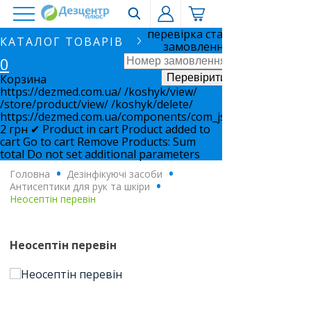
перевірка статусу
КАТАЛОГ ТОВАРІВ
замовлення
0
Корзина
https://dezmed.com.ua/
/koshyk/view/
/store/product/view/
/koshyk/delete/
https://dezmed.com.ua/components/com_jshopping/files/i
2
грн
✔ Product in cart
Product added to
cart
Go to cart
Remove
Products:
Sum
total
Do not set additional parameters
Головна
.
Дезінфікуючі засоби
.
Антисептики для рук та шкіри
.
Неосептін перевін
Неосептін перевін