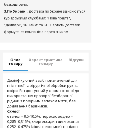
безкоштовно.
3.По Україні.
Доставка по Україні здійснюється
кур'єрськими службами: "Нова пошта",
"Делівері", "Ін Тайм" та ін .. Вартість доставки
формується компанією-перевізником
Опис
Характеристика
Відгуки
товару
товару
Дезінфікуючий засіб призначений для
гігієнічної та хірургічної обробки рук та
шкіри. Він доступний у формі готової до
використання прозорої безбарвної
рідини з помірним запахом м’яти, без
додавання барвників.
Склад:
етанол – 9,5-10,5%, перекис водню –
0,285–0,315%, хлоргексидин диглюконат –
0,252–0,475% (діючі речовини); повідон,