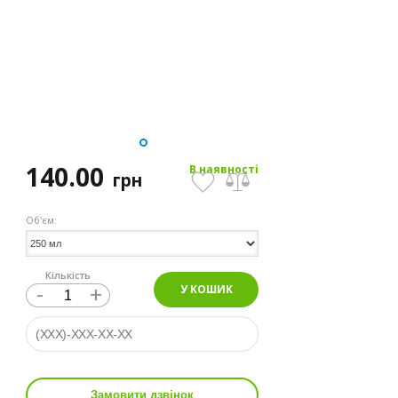
140.00
В наявності
грн
Об'єм:
Кількість
-
+
У КОШИК
Замовити дзвінок