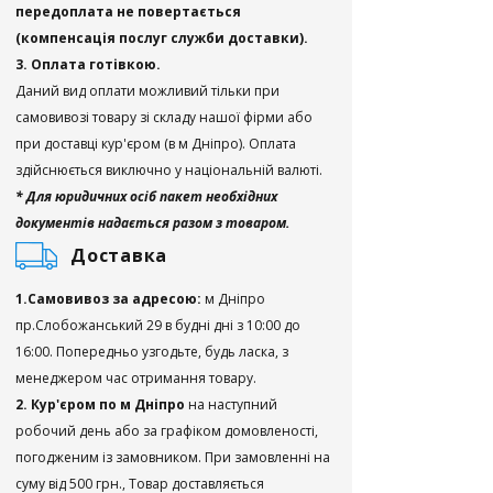
передоплата не повертається
(компенсація послуг служби доставки).
3. Оплата готівкою.
Даний вид оплати можливий тільки при
самовивозі товару зі складу нашої фірми або
при доставці кур'єром (в м Дніпро). Оплата
здійснюється виключно у національній валюті.
* Для юридичних осіб пакет необхідних
документів надається разом з товаром.
Доставка
1.Самовивоз за адресою:
м Дніпро
пр.Слобожанський 29 в будні дні з 10:00 до
16:00. Попередньо узгодьте, будь ласка, з
менеджером час отримання товару.
2. Кур'єром по м Дніпро
на наступний
робочий день або за графіком домовленості,
погодженим із замовником. При замовленні на
суму від 500 грн., Товар доставляється