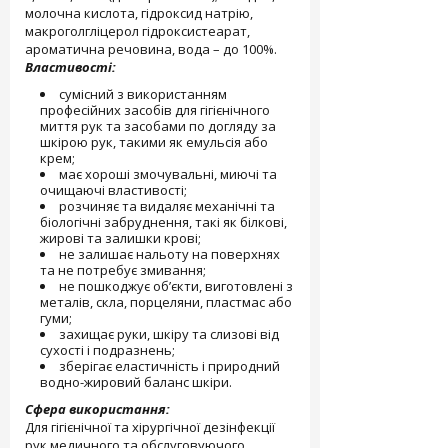
молочна кислота, гідроксид натрію,
макроголгліцерол гідроксистеарат,
ароматична речовина, вода – до 100%.
Властивості:
сумісний з використанням
професійних засобів для гігієнічного
миття рук та засобами по догляду за
шкірою рук, такими як емульсія або
крем;
має хороші змочувальні, миючі та
очищаючі властивості;
розчиняє та видаляє механічні та
біологічні забруднення, такі як білкові,
жирові та залишки крові;
не залишає нальоту на поверхнях
та не потребує змивання;
не пошкоджує об’єкти, виготовлені з
металів, скла, порцеляни, пластмас або
гуми;
захищає руки, шкіру та слизові від
сухості і подразнень;
зберігає еластичність і природний
водно-жировий баланс шкіри.
Сфера використання:
Для гігієнічної та хірургічної дезінфекції
рук медичного та обслуговуючого