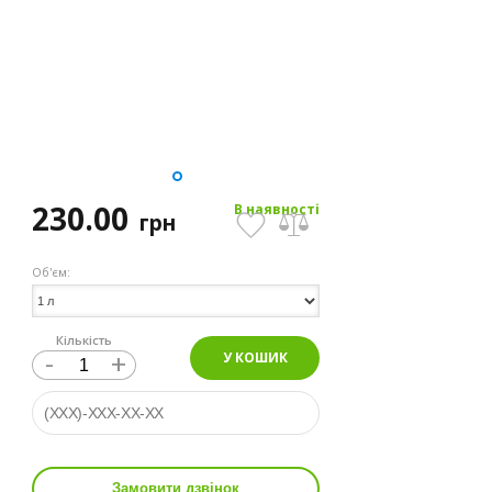
230.00
В наявності
грн
Об'єм:
Кількість
-
+
У КОШИК
Замовити дзвінок