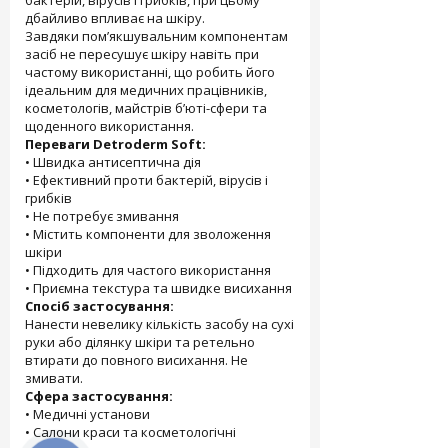
бактерій, вірусів і грибків, при цьому
дбайливо впливає на шкіру.
Завдяки пом’якшувальним компонентам
засіб не пересушує шкіру навіть при
частому використанні, що робить його
ідеальним для медичних працівників,
косметологів, майстрів б’юті-сфери та
щоденного використання.
Переваги Detroderm Soft:
• Швидка антисептична дія
• Ефективний проти бактерій, вірусів і
грибків
• Не потребує змивання
• Містить компоненти для зволоження
шкіри
• Підходить для частого використання
• Приємна текстура та швидке висихання
Спосіб застосування:
Нанести невелику кількість засобу на сухі
руки або ділянку шкіри та ретельно
втирати до повного висихання. Не
змивати.
Сфера застосування:
• Медичні установи
• Салони краси та косметологічні