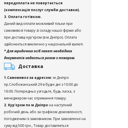
передоплата не повертається
(компенсація послуг служби доставки).
3. Оплата готівкою.
Даний вид оплати можливий тільки при
самовивозі товару зі складу нашої фірми або
при доставці кур'єром (в м Дніпро). Оплата
здійснюється виключно у національній валюті.
* Для юридичних осіб пакет необхідних
документів надається разом з товаром.
Доставка
1.Самовивоз за адресою:
м Дніпро
пр.Слобожанський 29 в будні дні з 10:00 до
16:00. Попередньо узгодьте, будь ласка, з
менеджером час отримання товару.
2. Кур'єром по м Дніпро
на наступний
робочий день або за графіком домовленості,
погодженим із замовником. При замовленні на
суму від 500 грн., Товар доставляється