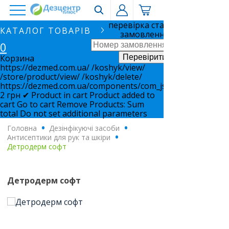
перевірка статусу
КАТАЛОГ ТОВАРІВ
замовлення
0
Корзина
https://dezmed.com.ua/
/koshyk/view/
/store/product/view/
/koshyk/delete/
https://dezmed.com.ua/components/com_jshopping/files/i
2
грн
✔ Product in cart
Product added to
cart
Go to cart
Remove
Products:
Sum
total
Do not set additional parameters
Головна
.
Дезінфікуючі засоби
.
Антисептики для рук та шкіри
.
Детродерм софт
Детродерм софт