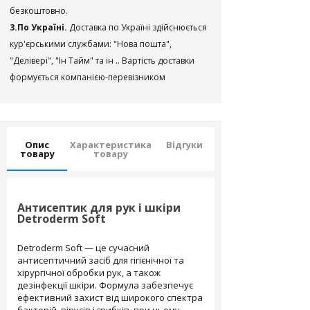
безкоштовно.
3.По Україні.
Доставка по Україні здійснюється
кур'єрськими службами: "Нова пошта",
"Делівері", "Ін Тайм" та ін .. Вартість доставки
формується компанією-перевізником
Опис
Характеристика
Відгуки
товару
товару
Антисептик для рук і шкіри
Detroderm Soft
Detroderm Soft — це сучасний
антисептичний засіб для гігієнічної та
хірургічної обробки рук, а також
дезінфекції шкіри. Формула забезпечує
ефективний захист від широкого спектра