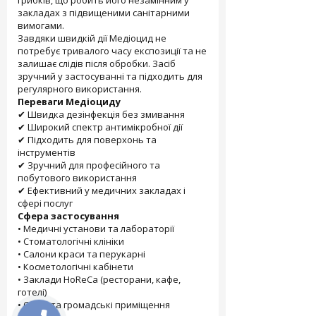
грибків, що робить його незамінним у
закладах з підвищеними санітарними
вимогами.
Завдяки швидкій дії Медіоцид не
потребує тривалого часу експозиції та не
залишає слідів після обробки. Засіб
зручний у застосуванні та підходить для
регулярного використання.
Переваги Медіоциду
✔ Швидка дезінфекція без змивання
✔ Широкий спектр антимікробної дії
✔ Підходить для поверхонь та
інструментів
✔ Зручний для професійного та
побутового використання
✔ Ефективний у медичних закладах і
сфері послуг
Сфера застосування
• Медичні установи та лабораторії
• Стоматологічні клініки
• Салони краси та перукарні
• Косметологічні кабінети
• Заклади HoReCa (ресторани, кафе,
готелі)
• Офіси та громадські приміщення