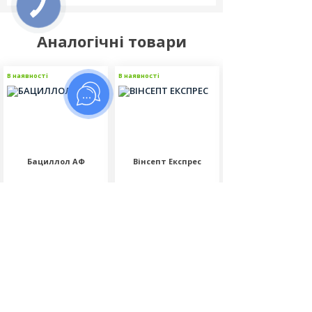
Аналогічні товари
В наявності
Топ продажів
В наявності
Рекомендовані
В наявності
Бациллол АФ
Вінсепт Експрес
Неосептін перев
серветки універса
Відгуків (3)
Відгуків (0)
Відгуків (0)
560.00
230.00
195.00
грн
грн
грн
Об'єм:
Об'єм:
Упаковка: