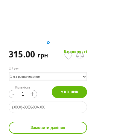
315.00
В наявності
грн
Об'єм:
Кількість
-
+
У КОШИК
Замовити дзвінок