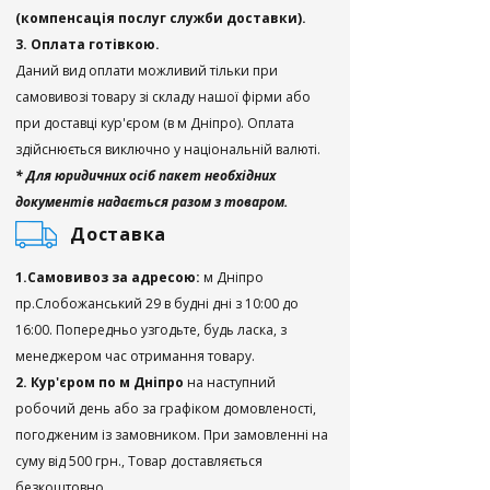
(компенсація послуг служби доставки).
3. Оплата готівкою.
Даний вид оплати можливий тільки при
самовивозі товару зі складу нашої фірми або
при доставці кур'єром (в м Дніпро). Оплата
здійснюється виключно у національній валюті.
* Для юридичних осіб пакет необхідних
документів надається разом з товаром.
Доставка
1.Самовивоз за адресою:
м Дніпро
пр.Слобожанський 29 в будні дні з 10:00 до
16:00. Попередньо узгодьте, будь ласка, з
менеджером час отримання товару.
2. Кур'єром по м Дніпро
на наступний
робочий день або за графіком домовленості,
погодженим із замовником. При замовленні на
суму від 500 грн., Товар доставляється
безкоштовно.