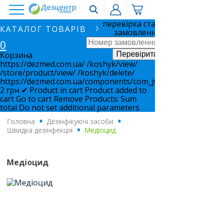
перевірка статусу
КАТАЛОГ ТОВАРІВ
замовлення
0
Корзина
https://dezmed.com.ua/
/koshyk/view/
/store/product/view/
/koshyk/delete/
https://dezmed.com.ua/components/com_jshopping/files/i
2
грн
✔ Product in cart
Product added to
cart
Go to cart
Remove
Products:
Sum
total
Do not set additional parameters
Головна
.
Дезінфікуючі засоби
.
Швидка дезінфекція
.
Медіоцид
Медіоцид