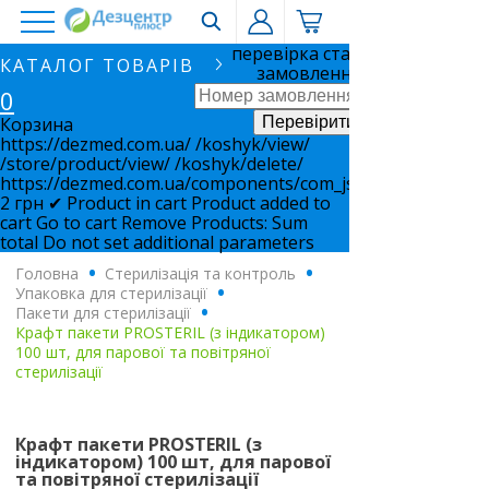
перевірка статусу
КАТАЛОГ ТОВАРІВ
замовлення
0
Корзина
https://dezmed.com.ua/
/koshyk/view/
/store/product/view/
/koshyk/delete/
https://dezmed.com.ua/components/com_jshopping/files/i
2
грн
✔ Product in cart
Product added to
cart
Go to cart
Remove
Products:
Sum
total
Do not set additional parameters
Головна
.
Стерилізація та контроль
.
Упаковка для стерилізації
.
Пакети для стерилізації
.
Крафт пакети PROSTERIL (з індикатором)
100 шт, для парової та повітряної
стерилізації
Крафт пакети PROSTERIL (з
індикатором) 100 шт, для парової
та повітряної стерилізації