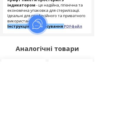
індикатором
- це надійна, гігієнічна та
економічна упаковка для стерилізації.
Ідеальні для професійного та приватного
використання.
Інструкція із застосування
PDFфайл
Аналогічні товари
В наявності
Топ продажів
В наявності
В наявності
Пакети DezMed для
Крафт пакети
Крафт пакети
стерилізації,
PROSTERIL з білого
Sterimagic (з
самоклеючі.
паперу (з
індикатором) д
індикатором) 100 шт,
парової та повітр
для парової та
стерилізації 100 
повітряної
стерилізації
Відгуків (0)
Відгуків (0)
Відгуків (0)