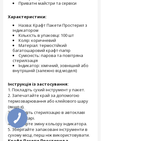
Приватні майстри та сервіси
Характеристики:
Назва: Крафт Пакети Простерил з
індикатором
Кількість в упаковці: 100 шт
Колір: коричневий
Матеріал: термостійкий
багатошаровий крафт-папір
Сумісність: парова та повітряна
стерилізація
Індикатор: хімічний, зовнішній або
внутрішній (залежно від моделі)
Інструкція із застосування:
1. Покладіть сухий інструмент у пакет.
2. Запечатайте край за допомогою
термозварювання або клейового шару
(якщо є).
3. Проведіть стерилізацію в автоклаві
або сухожарі.
4. Перевірте зміну кольору індикатора.
5. Зберігайте запаковані інструменти в
сухому місці, перш ніж використовувати.
Крафт Пакети Простерил з