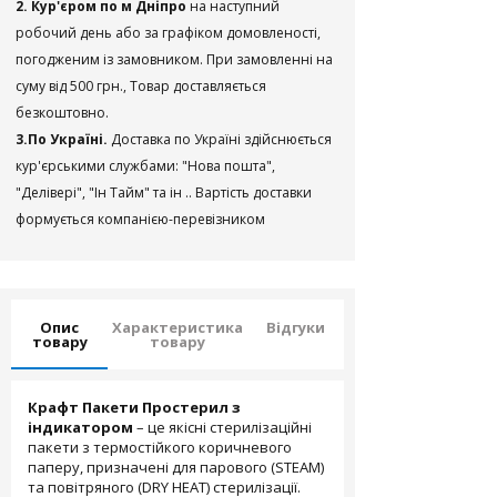
2. Кур'єром по м Дніпро
на наступний
робочий день або за графіком домовленості,
погодженим із замовником. При замовленні на
суму від 500 грн., Товар доставляється
безкоштовно.
3.По Україні.
Доставка по Україні здійснюється
кур'єрськими службами: "Нова пошта",
"Делівері", "Ін Тайм" та ін .. Вартість доставки
формується компанією-перевізником
Опис
Характеристика
Відгуки
товару
товару
Крафт Пакети Простерил з
індикатором
– це якісні стерилізаційні
пакети з термостійкого коричневого
паперу, призначені для парового (STEAM)
та повітряного (DRY HEAT) стерилізації.