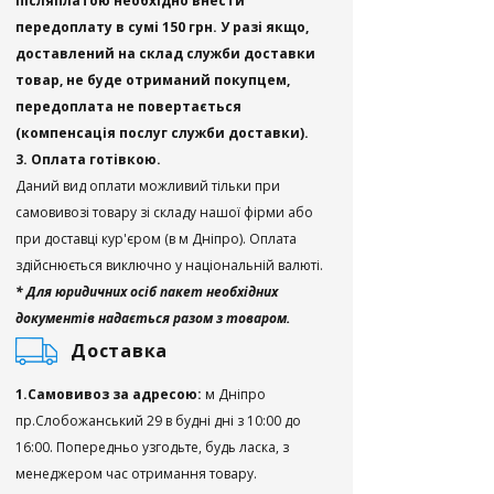
післяплатою необхідно внести
передоплату в сумі 150 грн. У разі якщо,
доставлений на склад служби доставки
товар, не буде отриманий покупцем,
передоплата не повертається
(компенсація послуг служби доставки).
3. Оплата готівкою.
Даний вид оплати можливий тільки при
самовивозі товару зі складу нашої фірми або
при доставці кур'єром (в м Дніпро). Оплата
здійснюється виключно у національній валюті.
* Для юридичних осіб пакет необхідних
документів надається разом з товаром.
Доставка
1.Самовивоз за адресою:
м Дніпро
пр.Слобожанський 29 в будні дні з 10:00 до
16:00. Попередньо узгодьте, будь ласка, з
менеджером час отримання товару.