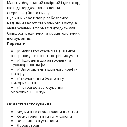
Мають вбудований колірний індикатор,
що підтверджує завершення
стерилізаційного циклу.
Щільний крафт-папір забезпечує
надійний захист стерильного вмісту, а
універсальний формат підходить для
більшості медичних та косметологічних
інструментів.
Переваги:
✅ Індикатор стерилізації змінює
колір при досягненні потрібних умов
✅ Підходять для автоклаву та
сухожарової шафи
✅ Виготовлені із щільного крафт-
паперу
✅ Екологічні та безпечні у
використанні
✅ Готові до застосування –
упаковка 100 штук
Області застосування:
Медичні та стоматологічні клініки
Косметологічні та тату-салони
Ветеринарні установи
Лабораторії