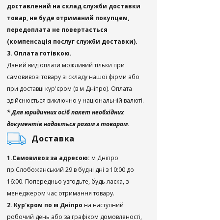
доставлений на склад служби доставки
товар, не буде отриманий покупцем,
передоплата не повертається
(компенсація послуг служби доставки).
3. Оплата готівкою.
Даний вид оплати можливий тільки при
самовивозі товару зі складу нашої фірми або
при доставці кур'єром (в м Дніпро). Оплата
здійснюється виключно у національній валюті.
* Для юридичних осіб пакет необхідних
документів надається разом з товаром.
Доставка
1.Самовивоз за адресою:
м Дніпро
пр.Слобожанський 29 в будні дні з 10:00 до
16:00. Попередньо узгодьте, будь ласка, з
менеджером час отримання товару.
2. Кур'єром по м Дніпро
на наступний
робочий день або за графіком домовленості,