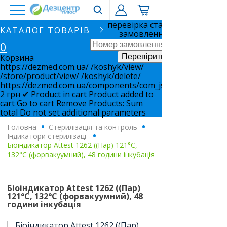
перевірка статусу
КАТАЛОГ ТОВАРІВ
замовлення
0
Корзина
https://dezmed.com.ua/
/koshyk/view/
/store/product/view/
/koshyk/delete/
https://dezmed.com.ua/components/com_jshopping/files/i
2
грн
✔ Product in cart
Product added to
cart
Go to cart
Remove
Products:
Sum
total
Do not set additional parameters
Головна
.
Стерилізація та контроль
.
Індикатори стерилізації
.
Біоіндикатор Attest 1262 ((Пар) 121°C,
132°C (форвакуумний), 48 години інкубація
Біоіндикатор Attest 1262 ((Пар)
121°C, 132°C (форвакуумний), 48
години інкубація