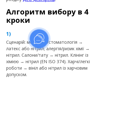
Алгоритм вибору в 4
кроки
Сценарій: медицина/стоматологія →
латекс або нітрил; алергія/ризик хімії →
нітрил. Салони/тату → нітрил. Клінінг із
хімією → нітрил (EN ISO 374). Харчі/легкі
роботи → вініл або нітрил із харчовим
допуском.
Стандарти: перевірте EN 455
(медицина), EN ISO 374 (хімія), харчовий
контакт.
Розмір/текстура: підберіть за обхватом
долоні; для мокрих поверхонь —
текстуровані.