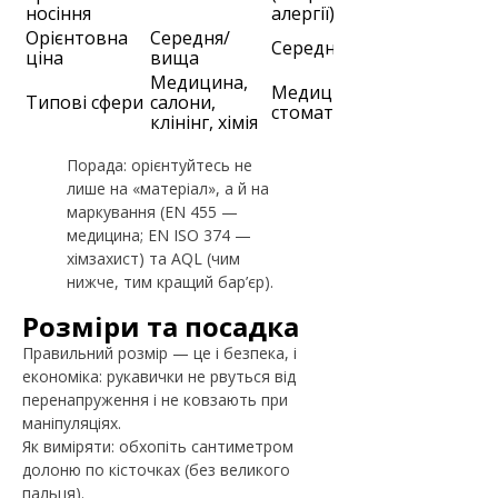
носіння
алергії)
Орієнтовна
Середня/
Середня
Низька
ціна
вища
Медицина,
Харчі,
Медицина,
Типові сфери
салони,
каси,
стоматологія
клінінг, хімія
побут
Порада: орієнтуйтесь не
лише на «матеріал», а й на
маркування (EN 455 —
медицина; EN ISO 374 —
хімзахист) та AQL (чим
нижче, тим кращий бар’єр).
Розміри та посадка
Правильний розмір — це і безпека, і
економіка: рукавички не рвуться від
перенапруження і не ковзають при
маніпуляціях.
Як виміряти: обхопіть сантиметром
долоню по кісточках (без великого
пальця).