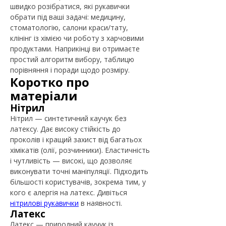
швидко розібратися, які рукавички
обрати під ваші задачі: медицину,
стоматологію, салони краси/тату,
клінінг із хімією чи роботу з харчовими
продуктами. Наприкінці ви отримаєте
простий алгоритм вибору, таблицю
порівняння і поради щодо розміру.
Коротко про
матеріали
Нітрил
Нітрил — синтетичний каучук без
латексу. Дає високу стійкість до
проколів і кращий захист від багатьох
хімікатів (олії, розчинники). Еластичність
і чутливість — високі, що дозволяє
виконувати точні маніпуляції. Підходить
більшості користувачів, зокрема тим, у
кого є алергія на латекс. Дивіться
нітрилові рукавички
в наявності.
Латекс
Латекс — природний каучук із