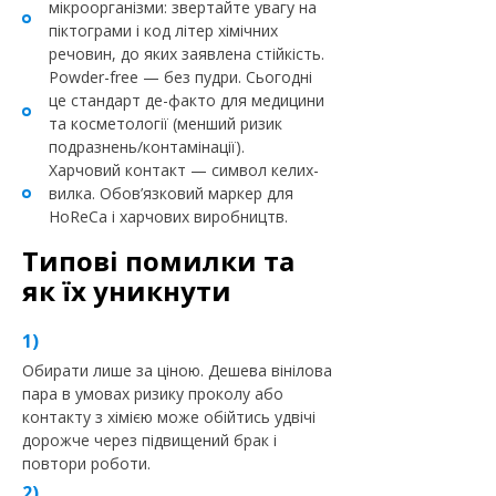
мікроорганізми: звертайте увагу на
піктограми і код літер хімічних
речовин, до яких заявлена стійкість.
Powder-free — без пудри. Сьогодні
це стандарт де-факто для медицини
та косметології (менший ризик
подразнень/контамінації).
Харчовий контакт — символ келих-
вилка. Обов’язковий маркер для
HoReCa і харчових виробництв.
Типові помилки та
як їх уникнути
Обирати лише за ціною. Дешева вінілова
пара в умовах ризику проколу або
контакту з хімією може обійтись удвічі
дорожче через підвищений брак і
повтори роботи.