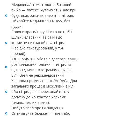
Медицина/стоматологія. Базовий
вибір — латекс (чутливість), але при
будь-яких ризиках алергії → нітрил.
Обирайте медичні за EN 455, без
пудри.
Салони краси/тату. Часто потрібні
щільні, еластичні та стійкі до
косметичних засобів → нітрил
(нерідко текстурований, у т.ч.
чорний).
Клінінг/хімія. Робота з детергентами,
розчинниками, оліями → нітрил із
відповідними піктограмами EN ISO
374. Вініл не рекомендований.
Харчова промисловість/HoReCa. Для
загальних процесів можливий вініл
або нітрил, але переконайтесь у
допуску до контакту з харчами
(символ келих-вилка).
Побут/каса/короткі завдання.
Оптимізуйте бюджет — вініл або