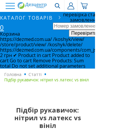
перевірка статусу
КАТАЛОГ ТОВАРІВ
замовлення
0
Корзина
https://dezmed.com.ua/
/koshyk/view/
/store/product/view/
/koshyk/delete/
https://dezmed.com.ua/components/com_jshopping/files/i
2
грн
✔ Product in cart
Product added to
cart
Go to cart
Remove
Products:
Sum
total
Do not set additional parameters
Головна
.
Статті
.
Підбір рукавичок: нітрил vs латекс vs вініл
Підбір рукавичок:
нітрил vs латекс vs
вініл