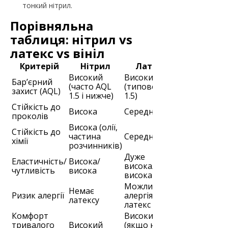
тонкий нітрил.
Порівняльна
таблиця: нітрил vs
латекс vs вініл
Критерій
Нітрил
Латекс
Вініл
Високий
Високий
Бар’єрний
Середній/
(часто AQL
(типово AQL
захист (AQL)
базовий
1.5 і нижче)
1.5)
Стійкість до
Висока
Середня
Низька
проколів
Висока (олії,
Стійкість до
частина
Середня
Низька
хімії
розчинників)
Дуже
Еластичність/
Висока/
Низька/
висока/дуже
чутливість
висока
середня
висока
Можлива
Немає
Немає
Ризик алергії
алергія на
латексу
латексу
латекс
Комфорт
Високий
тривалого
Високий
(якщо немає
Середній