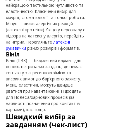
найкращою тактильною чутливістю та
еластичністю. Класичний вибір для
хірургії, стоматології та тонкої роботи.
Мінус — ризик алергічних реакцій
(латексні протеїни). Якщо у персоналу є
підозра на латексну алергію, перейдіть
на нітрил. Перегляньте
латексні
рукавички
різних розмірів і форматів.
Вініл
Вініл (ПВХ) — бюджетний варіант для
легких, нетривалих завдань, де немає
контакту з агресивною хімією та
високих вимог до бар’єрного захисту.
Менш еластичні, можуть швидше
рватися при навантаженні. Підходять
для HoReCa/харчових процесів (за
наявності позначення про контакт із
харчами), кас тощо.
Швидкий вибір за
завданням (чек-лист)