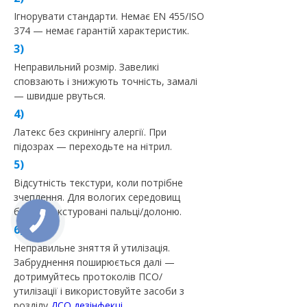
Ігнорувати стандарти. Немає EN 455/ISO
374 — немає гарантій характеристик.
Неправильний розмір. Завеликі
сповзають і знижують точність, замалі
— швидше рвуться.
Латекс без скринінгу алергії. При
підозрах — переходьте на нітрил.
Відсутність текстури, коли потрібне
зчеплення. Для вологих середовищ
беріть текстуровані пальці/долоню.
Неправильне зняття й утилізація.
Забруднення поширюється далі —
дотримуйтесь протоколів ПСО/
утилізації і використовуйте засоби з
розділу
ДСО дезінфекці
.