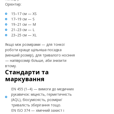
Орієнтир:
15–17 см — XS
17–19 см — S
19–21 см — M
21–23 см — L
23–25 см — XL
Якщо між розмірами — для тонкої
роботи краще щільніша посадка
(менший розмір), для тривалого носіння
— напіврозмір більше, аби знизити
втому.
Стандарти та
маркування
EN 455 (1–4) — вимоги до медичних
рукавичок: міцність, герметичність
(AQL), біосумісність, розміри/
тривалість зберігання тощо.
EN ISO 374 — хімічний захист і