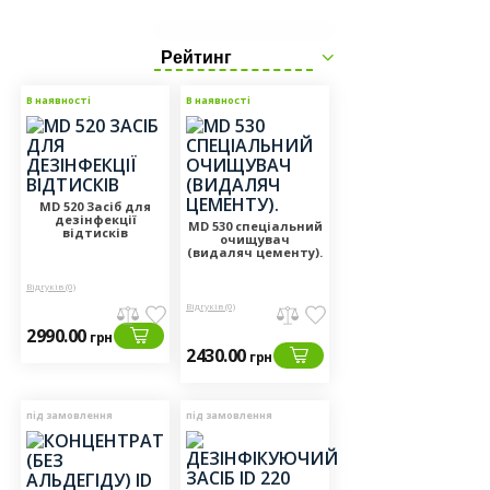
Рейтинг
В наявності
В наявності
MD 520 Засіб для
дезінфекції
MD 530 спеціальний
відтисків
очищувач
(видаляч цементу).
Відгуків (0)
Відгуків (0)
2990.00
грн
2430.00
грн
під замовлення
під замовлення