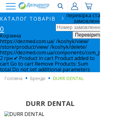
перевірка статусу
КАТАЛОГ ТОВАРІВ
замовлення
0
Корзина
https://dezmed.com.ua/
/koshyk/view/
/store/product/view/
/koshyk/delete/
https://dezmed.com.ua/components/com_jshopping/files/i
2
грн
✔ Product in cart
Product added to
cart
Go to cart
Remove
Products:
Sum
total
Do not set additional parameters
Головна
.
Бренди
.
DURR DENTAL
DURR DENTAL