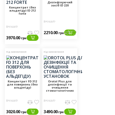
Дезінфікуючий
засіб ID 220
Концентрат (без
альдегіду) ID 212
forte
Відгуків (0)
Відгуків (0)
2210.00
грн
3970.00
грн
під замовлення
під замовлення
Концентрат FD 312
Orotol Plus для
для поверхонь (без
дезінфекції та
альдегіду)
очищення
стоматологічних
установок
Відгуків (0)
Відгуків (0)
3020.00
3490.00
грн
грн