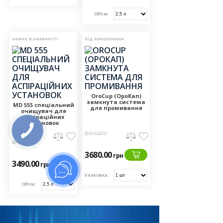
Об'єм:
немає в наявності
під замовлення
OroCup (ОроКап)
замкнута система
MD 555 спеціальний
для промивання
очищувач для
аспіраційних
установок
Відгуків (0)
Відгуків (0)
3680.00
грн
3490.00
грн
Упаковка:
Об'єм: