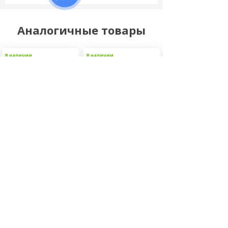
Аналогичные товары
В наличии
В наличии
В наличии
Крепированная
Крепированная
Крепированна
бумага для
бумага для
бумага для
стерилизации WIPAK
стерилизации WIPAK
стерилизации WI
зеленый
зеленый
зеленый
Отзывов: 0
Отзывов: 0
Отзывов: 0
3100.00
3100.00
3100.00
грн
грн
грн
Размер:
Размер:
Размер: