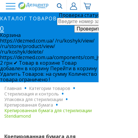
Проверка статуса заказа
КАТАЛОГ ТОВАРОВ
0
Корзина
https://dezmed.com.ua/
/ru/koshyk/view/
/ru/store/product/view/
/ru/koshyk/delete/
https://dezmed.com.ua/components/com_jshopping/files/i
2
грн
✔ Товар в корзине
Товар
добавлен в корзину
Перейти в корзину
Удалить
Товаров:
на сумму
Количество
товара ограничено !
Главная
.
Категории товаров
.
Стерилизация и контроль
.
Упаковка для стерилизации
.
Крепированная бумага
.
Крепированная бумага для стерилизации
Steridiamond
Крепированная бумага для