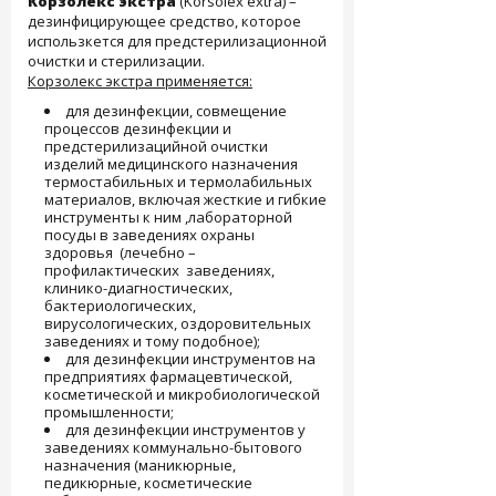
Корзолекс экстра
(Korsolex extra) –
дезинфицирующее средство, которое
использкется для предстерилизационной
очистки и стерилизации.
Корзолекс экстра применяется:
для дезинфекции, совмещение
процессов дезинфекции и
предстерилизацийной очистки
изделий медицинского назначения
термостабильных и термолабильных
материалов, включая жесткие и гибкие
инструменты к ним ,лабораторной
посуды в заведениях охраны
здоровья (лечебно –
профилактических заведениях,
клинико-диагностических,
бактериологических,
вирусологических, оздоровительных
заведениях и тому подобное);
для дезинфекции инструментов на
предприятиях фармацевтической,
косметической и микробиологической
промышленности;
для дезинфекции инструментов у
заведениях коммунально-бытового
назначения (маникюрные,
педикюрные, косметические