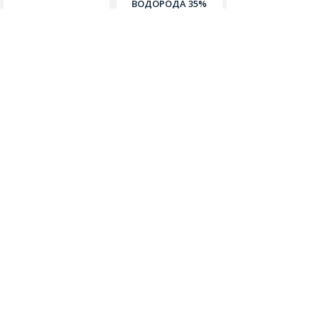
Бланидас актив
Перекись водорода
Секусепт акти
35%
Отзывов: 0
Отзывов: 0
Отзывов: 0
540.00
600.00
6800.00
грн
грн
грн
Объем:
Объем:
Фасовка: