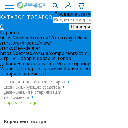
Проверка статуса заказа
КАТАЛОГ ТОВАРОВ
0
Корзина
https://dezmed.com.ua/
/ru/koshyk/view/
/ru/store/product/view/
/ru/koshyk/delete/
https://dezmed.com.ua/components/com_jshopping/files/i
2
грн
✔ Товар в корзине
Товар
добавлен в корзину
Перейти в корзину
Удалить
Товаров:
на сумму
Количество
товара ограничено !
Главная
.
Категории товаров
.
Дезинфицирующие средства
.
Дезинфекция и стерилизация
инструмента
.
Корзолекс экстра
Корзолекс экстра