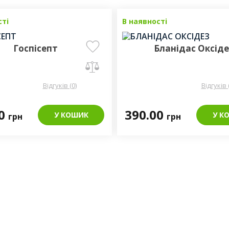
сті
В наявності
Госпісепт
Бланідас Оксіде
Відгуків (0)
Відгуків 
00
390.00
У КОШИК
У К
грн
грн