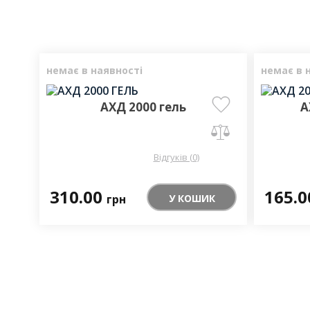
немає в наявності
немає в 
АХД 2000 гель
А
Відгуків (0)
310.00
165.
У КОШИК
грн