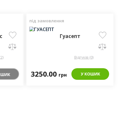
під замовлення
с
Гуасепт
(2)
Відгуків (0)
3250.00
У КОШИК
ОШИК
грн