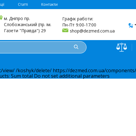
ції
Статті
Контакти
м. Дніпро пр.
Графік работи:
Слобожанський (пр. ім.
Пн-Пт 9:00-17:00
Газети "Правда") 29
shop@dezmed.com.ua
t/view/
/koshyk/delete/
https://dezmed.com.ua/components/
ucts:
Sum total
Do not set additional parameters