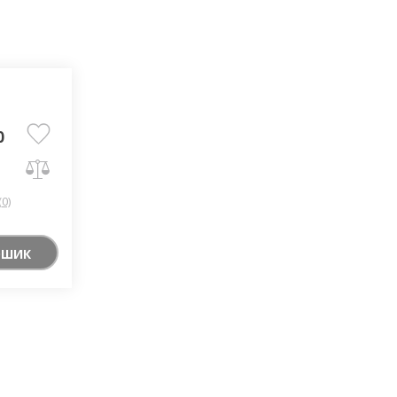
0
(0)
ОШИК