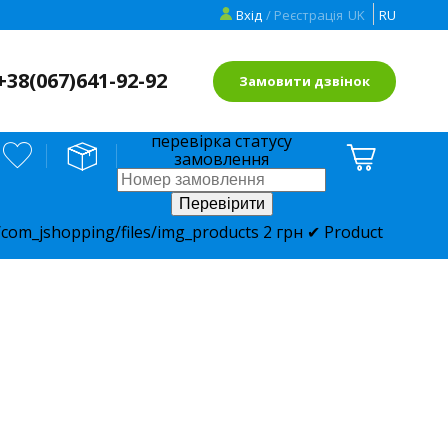
Вхід
/ Реєстрація
UK
RU
+38(
067)641-92-92
Замовити дзвінок
перевірка статусу
замовлення
com_jshopping/files/img_products
2
грн
✔ Product