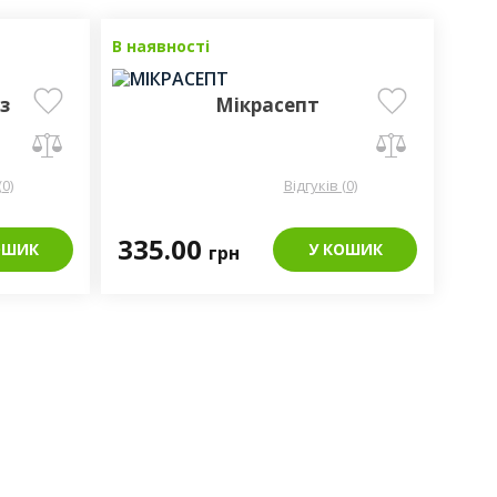
В наявності
з
Мікрасепт
(0)
Відгуків (0)
335.00
ОШИК
У КОШИК
грн