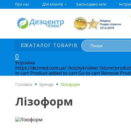
Про нас
Для клієнтів
Законодавчі акти
Інструк
КАТАЛОГ ТОВАРІВ
0
Корзина
https://dezmed.com.ua/
/koshyk/view/
/store/produc
in cart
Product added to cart
Go to cart
Remove
Prod
Головна
.
Бренди
.
Лізоформ
Лізоформ