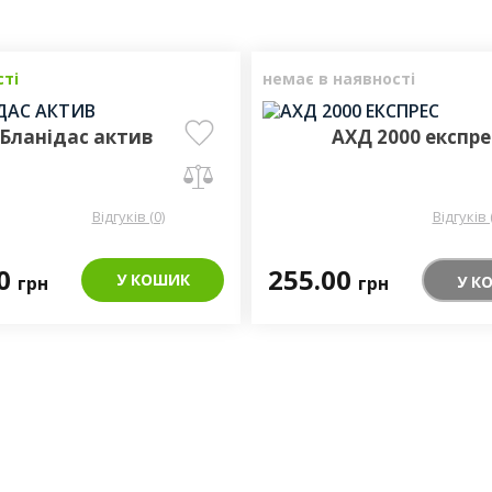
сті
немає в наявності
Бланідас актив
АХД 2000 експре
Відгуків (0)
Відгуків 
00
255.00
У КОШИК
У К
грн
грн